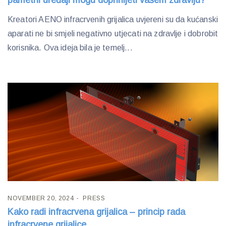
pametni uređaji mogu doprinijeti vašem zdravlju?
Kreatori AENO infracrvenih grijalica uvjereni su da kućanski
aparati ne bi smjeli negativno utjecati na zdravlje i dobrobit
korisnika. Ova ideja bila je temelj...
NOVEMBER 20, 2024
PRESS
Kako radi infracrvena grijalica – princip rada
infracrvene grijalice