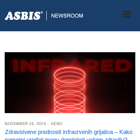
Tag:
AENO
NOVEMBER 26, 2024
AENO
Zdravstvene prednosti infracrvenih grijalica – Kako