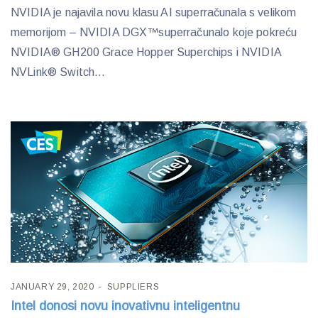
NVIDIA je najavila novu klasu AI superračunala s velikom
memorijom – NVIDIA DGX™superračunalo koje pokreću
NVIDIA® GH200 Grace Hopper Superchips i NVIDIA
NVLink® Switch...
JANUARY 29, 2020
SUPPLIERS
Intel donosi novu inovativnu inteligentnu