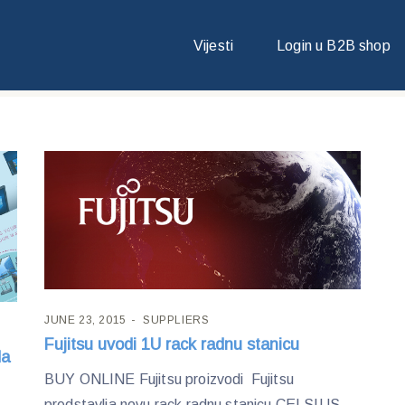
Vijesti
Login u B2B shop
JUNE 23, 2015
SUPPLIERS
Fujitsu uvodi 1U rack radnu stanicu
da
BUY ONLINE Fujitsu proizvodi Fujitsu
predstavlja novu rack radnu stanicu CELSIUS