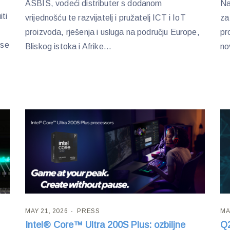
ASBIS, vodeći distributer s dodanom
Na
ti
vrijednošću te razvijatelj i pružatelj ICT i IoT
za
proizvoda, rješenja i usluga na području Europe,
pr
ise
Bliskog istoka i Afrike...
no
MAY 21, 2026
PRESS
MA
Intel® Core™ Ultra 200S Plus: ozbiljne
Q2