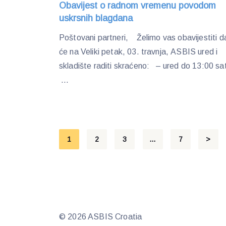
Obavijest o radnom vremenu povodom
uskrsnih blagdana
Poštovani partneri, Želimo vas obavijestiti d
će na Veliki petak, 03. travnja, ASBIS ured i
skladište raditi skraćeno: – ured do 13:00 sat
...
Posts
1
2
3
…
7
>
pagination
© 2026 ASBIS Croatia