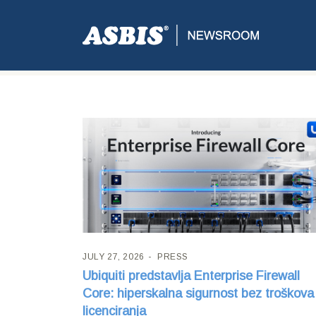
Author:
Vedran Nadj
JULY 27, 2026
PRESS
Ubiquiti predstavlja Enterprise Firewall
Core: hiperskalna sigurnost bez troškova
licenciranja