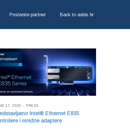
Postanite partner
Back to asbis.hr
NE 17, 2026
PRESS
edstavljamo Intel® Ethernet E835
ntrolere i mrežne adaptere