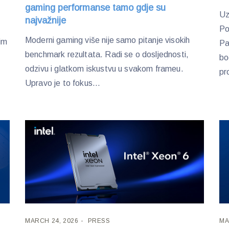
gaming performanse tamo gdje su
Uz
najvažnije
Po
Moderni gaming više nije samo pitanje visokih
im
Pa
benchmark rezultata. Radi se o dosljednosti,
bo
odzivu i glatkom iskustvu u svakom frameu.
pr
Upravo je to fokus...
MARCH 24, 2026
PRESS
MA