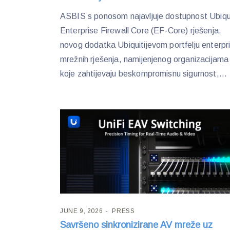
ASBIS s ponosom najavljuje dostupnost Ubiqui
Enterprise Firewall Core (EF-Core) rješenja,
novog dodatka Ubiquitijevom portfelju enterpr
mrežnih rješenja, namijenjenog organizacijama
koje zahtijevaju beskompromisnu sigurnost,...
JUNE 9, 2026
PRESS
Savršeno sinkronizirane AV mreže uz