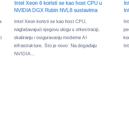
Intel Xeon 6 koristi se kao host CPU u
In
NVIDIA DGX Rubin NVL8 sustavima
In
a
Intel Xeon koristi se kao host CPU,
In
naglašavajući njegovu ulogu u orkestraciji,
pe
i
skaliranju i osiguravanju moderne AI
ko
infrastrukture. Što je novo: Na događaju
In
NVIDIA...