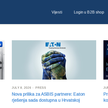
Vijesti
Login u B2B shop
JULY 8, 2026
PRESS
JU
Nova prilika za ASBIS partnere: Eaton
Pr
rješenja sada dostupna u Hrvatskoj
ko