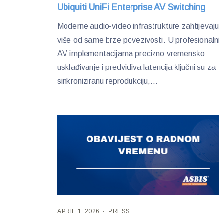
Ubiquiti UniFi Enterprise AV Switching
Moderne audio-video infrastrukture zahtijevaju
više od same brze povezivosti. U profesionaln
AV implementacijama precizno vremensko
usklađivanje i predvidiva latencija ključni su za
sinkroniziranu reprodukciju,...
APRIL 1, 2026
PRESS