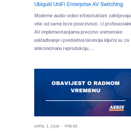
Ubiquiti UniFi Enterprise AV Switching
Moderne audio-video infrastrukture zahtijevaju
više od same brze povezivosti. U profesionaln
AV implementacijama precizno vremensko
usklađivanje i predvidiva latencija ključni su za
sinkroniziranu reprodukciju,...
APRIL 1, 2026
PRESS