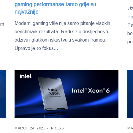
gaming performanse tamo gdje su
Uz
najvažnije
Po
Moderni gaming više nije samo pitanje visokih
im
Pa
benchmark rezultata. Radi se o dosljednosti,
bo
odzivu i glatkom iskustvu u svakom frameu.
pr
Upravo je to fokus...
MARCH 24, 2026
PRESS
MA