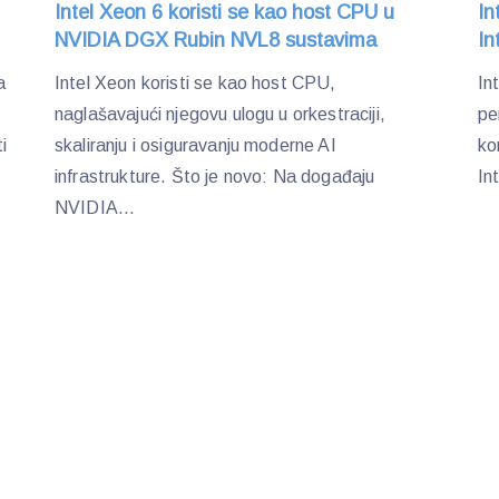
Intel Xeon 6 koristi se kao host CPU u
In
NVIDIA DGX Rubin NVL8 sustavima
In
a
Intel Xeon koristi se kao host CPU,
In
naglašavajući njegovu ulogu u orkestraciji,
pe
i
skaliranju i osiguravanju moderne AI
ko
infrastrukture. Što je novo: Na događaju
In
NVIDIA...