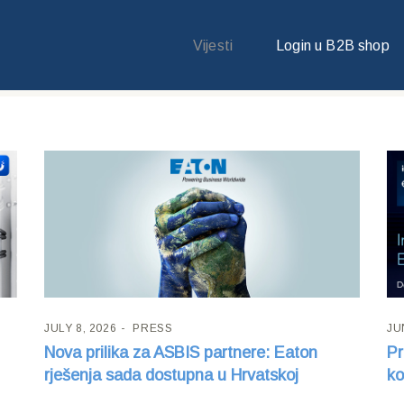
Vijesti
Login u B2B shop
JULY 8, 2026
PRESS
JU
Nova prilika za ASBIS partnere: Eaton
Pr
rješenja sada dostupna u Hrvatskoj
ko