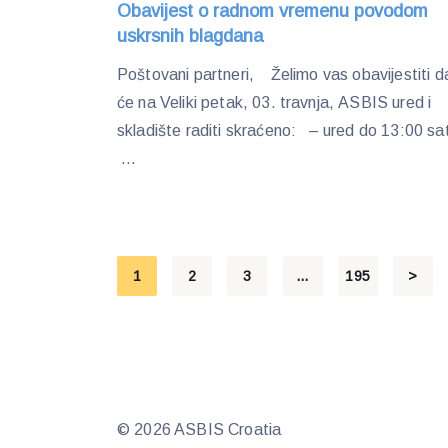
Obavijest o radnom vremenu povodom
uskrsnih blagdana
Poštovani partneri, Želimo vas obavijestiti d
će na Veliki petak, 03. travnja, ASBIS ured i
skladište raditi skraćeno: – ured do 13:00 sat
...
Posts
1
2
3
…
195
>
pagination
© 2026 ASBIS Croatia