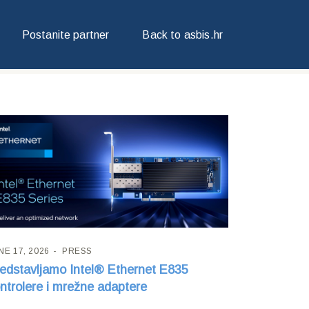
Postanite partner
Back to asbis.hr
NE 17, 2026
PRESS
edstavljamo Intel® Ethernet E835
ntrolere i mrežne adaptere