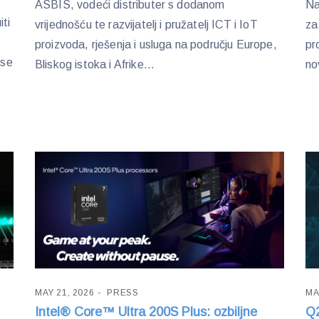
ASBIS, vodeći distributer s dodanom
Na
ti
vrijednošću te razvijatelj i pružatelj ICT i IoT
za
proizvoda, rješenja i usluga na području Europe,
pr
ise
Bliskog istoka i Afrike...
no
MAY 21, 2026
PRESS
MA
Intel® Core™ Ultra 200S Plus: ozbiljne
Q2