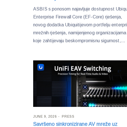
ASBIS s ponosom najavljuje dostupnost Ubiqui
Enterprise Firewall Core (EF-Core) rješenja,
novog dodatka Ubiquitijevom portfelju enterpr
mrežnih rješenja, namijenjenog organizacijama
koje zahtijevaju beskompromisnu sigurnost,...
JUNE 9, 2026
PRESS
Savršeno sinkronizirane AV mreže uz