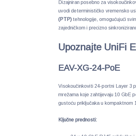
Dizajniran posebno za visokoučinko
uvodi determinističko vremensko u
(PTP)
tehnologije, omogućujući sv
zajedničkom i precizno sinkronizir
Upoznajte UniFi En
EAV-XG-24-PoE
Visokoučinkoviti 24-portni Layer 3 
mrežama koje zahtijevaju 10 GbE po
gustoću priključaka u kompaktnom 
Ključne prednosti: