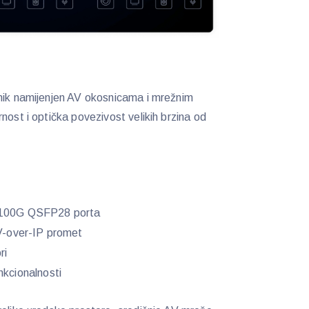
pnik namijenjen AV okosnicama i mrežnim
nost i optička povezivost velikih brzina od
× 100G QSFP28 porta
AV-over-IP promet
ri
nkcionalnosti