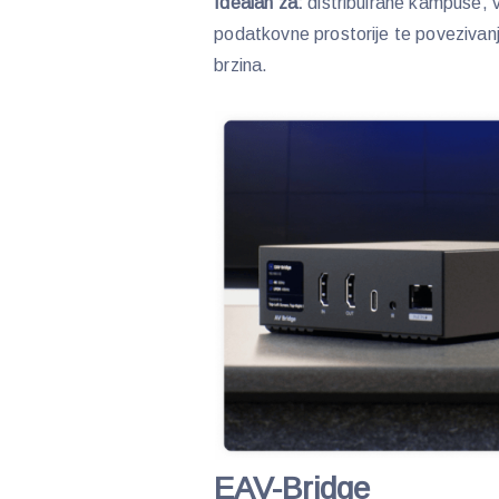
Idealan za:
distribuirane kampuse, v
podatkovne prostorije te povezivan
brzina.
EAV-Bridge