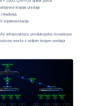
i 4 × 100G QSFP28 uplink porta
tjevne krajnje uređaje
i hlađenja
AV implementacije
AV infrastrukturu, produkcijska i broadcast
oslovne mreže s velikim brojem uređaja