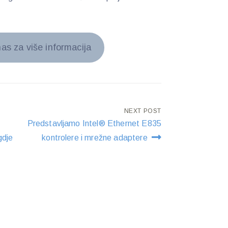
nas za više informacija
NEXT POST
Predstavljamo Intel® Ethernet E835
gdje
kontrolere i mrežne adaptere