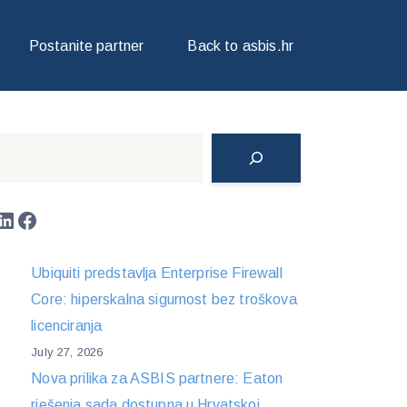
Postanite partner
Back to asbis.hr
Search
LinkedIn
Facebook
Ubiquiti predstavlja Enterprise Firewall
Core: hiperskalna sigurnost bez troškova
licenciranja
July 27, 2026
Nova prilika za ASBIS partnere: Eaton
rješenja sada dostupna u Hrvatskoj