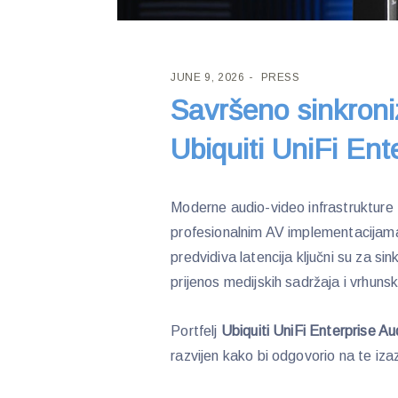
JUNE 9, 2026
PRESS
Savršeno sinkroni
Ubiquiti UniFi Ent
Moderne audio-video infrastrukture 
profesionalnim AV implementacijama
predvidiva latencija ključni su za si
prijenos medijskih sadržaja i vrhuns
Portfelj
Ubiquiti UniFi Enterprise A
razvijen kako bi odgovorio na te iza