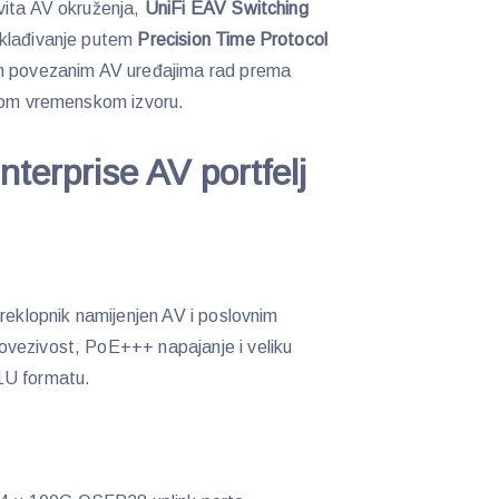
vita AV okruženja,
UniFi EAV Switching
sklađivanje putem
Precision Time Protocol
im povezanim AV uređajima rad prema
anom vremenskom izvoru.
terprise AV portfelj
preklopnik namijenjen AV i poslovnim
vezivost, PoE+++ napajanje i veliku
1U formatu.