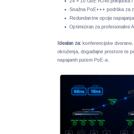
24 × 10 GbE RJ45 priključka 
Snažna PoE+++ podrška za zah
Redundantne opcije napajanja 
Optimiziran za profesionalne 
Idealan za:
konferencijske dvorane, 
okruženja, događajne prostore te p
napajanih putem PoE-a.