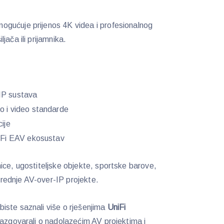
gućuje prijenos 4K videa i profesionalnog
jača ili prijamnika.
IP sustava
o i video standarde
ije
niFi EAV ekosustav
ce, ugostiteljske objekte, sportske barove,
 srednje AV-over-IP projekte.
biste saznali više o rješenjima
UniFi
razgovarali o nadolazećim AV projektima i