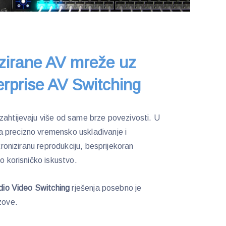
zirane AV mreže uz
erprise AV Switching
zahtijevaju više od same brze povezivosti. U
 precizno vremensko usklađivanje i
nkroniziranu reprodukciju, besprijekoran
ko korisničko iskustvo.
udio Video Switching
rješenja posebno je
zove.