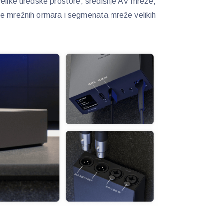
elike uredske prostore, središnje AV mreže,
je mrežnih ormara i segmenata mreže velikih