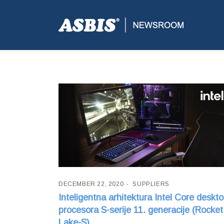
Tag:
11th Gen
DECEMBER 22, 2020
SUPPLIERS
Inteligentna arhitektura Intel Core deskt
procesora S-serije 11. generacije (Rocket
Lake-S)