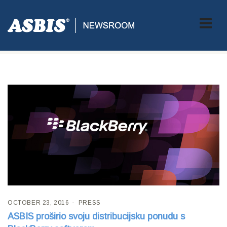
Tag:
ASBIS Blackberry
OCTOBER 23, 2016
PRESS
ASBIS proširio svoju distribucijsku ponudu s