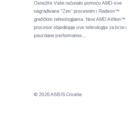
Osnažite Vaše računalo pomoću AMD-ove
nagrađivane "Zen” procesnim i Radeon™
grafičkim tehnologijama. Novi AMD Athlon™
procesor objedinjuje ove tehnologije za brze i
pouzdane performanse...
© 2026 ASBIS Croatia