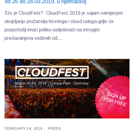
od 26 do 28.03.2019. u Njemačkoj
Što je CloudFest? CloudFest 2019 je sajam namijenjen
okupljanju pružatelja hostinga i cloud usluga gdje će
posjetitelji imati priliku sudjelovati na mnogim
predavanjima vođenih od...
FEBRUARY 14, 2018
PRESS