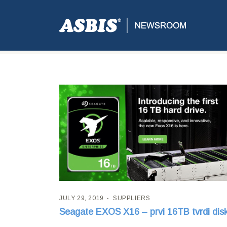
Tag:
Exos X16
JULY 29, 2019
SUPPLIERS
Seagate EXOS X16 – prvi 16TB tvrdi dis