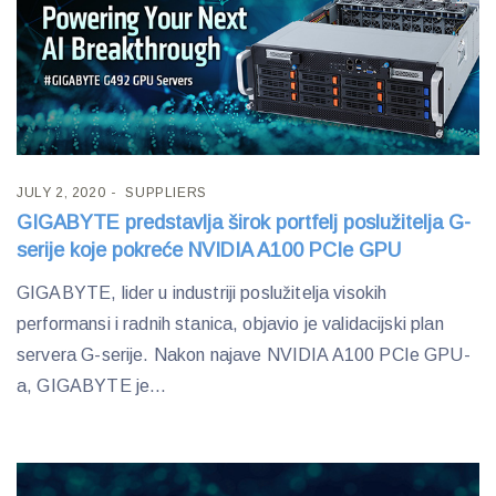
JULY 2, 2020
SUPPLIERS
GIGABYTE predstavlja širok portfelj poslužitelja G-
serije koje pokreće NVIDIA A100 PCIe GPU
GIGABYTE, lider u industriji poslužitelja visokih
performansi i radnih stanica, objavio je validacijski plan
servera G-serije. Nakon najave NVIDIA A100 PCIe GPU-
a, GIGABYTE je...