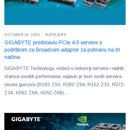
OCTOBER 19, 2020
SUPPLIERS
GIGABYTE predstavio PCIe 4.0 servere s
podrškom za Broadcom adapter za pohranu na tri
načina
GIGABYTE Technology, vodeći u industriji servera i radnih
stanica visokih performansi, najavio je šest novih servera
visoke gustoće (R182-Z93, R282-Z94, R152-Z33, R272-
Z34, H262-Z6A, H262-Z6B)...