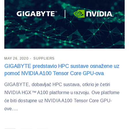
MAY 26, 2020
SUPPLIERS
GIGABYTE predstavio HPC sustave osnažene uz
pomoć NVIDIA A100 Tensor Core GPU-ova
GIGABYTE, dobavljač HPC sustava, otkrio je četiri
NVIDIA HGX™ A100 platforme u razvoju. Ove platfome
će biti dostupne uz NVIDIA A100 Tensor Core GPU-
ove....