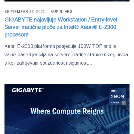
SEPTEMBER 13, 2021
SUPPLIERS
GIGABYTE najavljuje Workstation / Entry-level
Server matične ploče za Intel® Xeon® E-2300
procesore
Xeon E-2300 platforma posjeduje 100W TDP and is
value-based jer cilja na servere i radne stanice nižeg nivoa
a koji zahtjevaju pouzdanost i sigurnost...