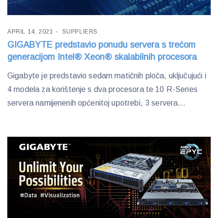
APRIL 14, 2021
SUPPLIERS
GIGABYTE predstavio ponudu servera s trećom
generacijom Intel® Xeon® skalabilnih procesora
Gigabyte je predstavio sedam matičnih ploča, uključujući i
4 modela za korištenje s dva procesora te 10 R-Series
servera namijenenih općenitoj upotrebi, 3 servera...