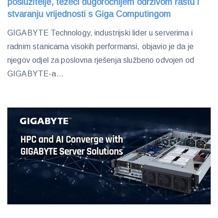
poslužitelje, težeći dugoročnijem održivom rastu i
stvaranju vrijednosti s Giga Computingom
GIGABYTE Technology, industrijski lider u serverima i
radnim stanicama visokih performansi, objavio je da je
njegov odjel za poslovna rješenja službeno odvojen od
GIGABYTE-a...