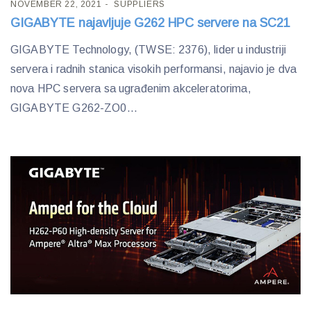
NOVEMBER 22, 2021
SUPPLIERS
GIGABYTE najavljuje G262 HPC servere na SC21
GIGABYTE Technology, (TWSE: 2376), lider u industriji
servera i radnih stanica visokih performansi, najavio je dva
nova HPC servera sa ugrađenim akceleratorima,
GIGABYTE G262-ZO0...