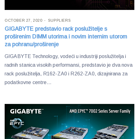
OCTOBER 27, 2020
SUPPLIERS
GIGABYTE predstavio rack poslužitelje s
proširenim DIMM utorima i novim internim utorom
za pohranu/proširenje
GIGABYTE Technology, vodeći u industriji poslužitelja i
radnih stanica visokih performansi, predstavio je dva nova
rack poslužitelja, R162-ZA0 i R262-ZA0, dizajnirana za
podatkovne centre...