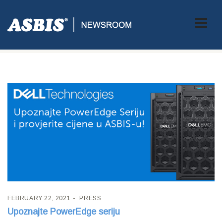
Tag:
PowerEdge_Feb21
FEBRUARY 22, 2021
PRESS
Upoznajte PowerEdge seriju