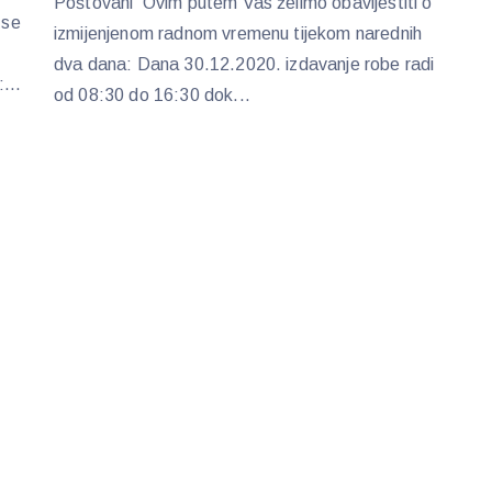
Poštovani Ovim putem Vas želimo obavijestiti o
 se
izmijenjenom radnom vremenu tijekom narednih
dva dana: Dana 30.12.2020. izdavanje robe radi
...
od 08:30 do 16:30 dok...