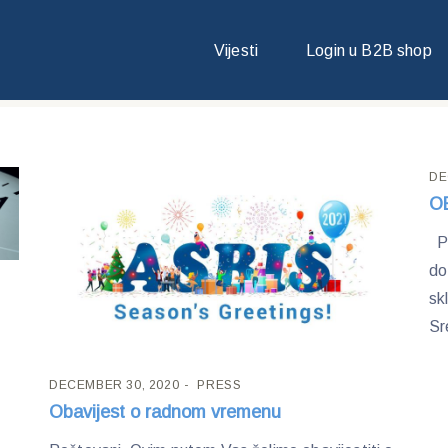
Vijesti
Login u B2B shop
DE
O
Po
do
sk
Sr
DECEMBER 30, 2020
PRESS
Obavijest o radnom vremenu