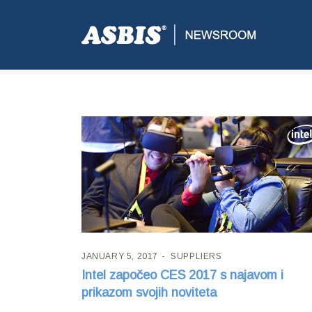
Tag:
VR
JANUARY 5, 2017
SUPPLIERS
Intel započeo CES 2017 s najavom i
prikazom svojih noviteta