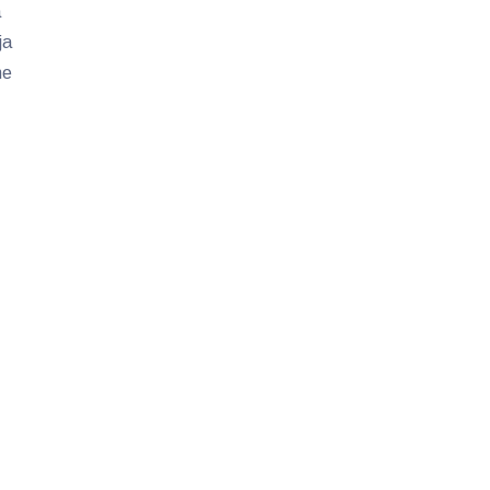
a
ja
ne