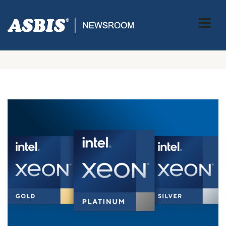
Tag:
Xeon 3rd gen;Treća generacija Xeon
procesora