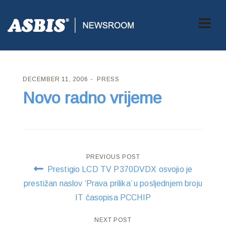
ASBIS CROATIA
>
PRESS
> NOVO RADNO VRIJEME
DECEMBER 11, 2006
PRESS
Novo radno vrijeme
Post
PREVIOUS POST
Prestigio LCD TV P370DVDX osvojio je
navigation
prestižan naslov ‘Prava prilika’ u posljednjem broju
IT časopisa PCCHIP
NEXT POST