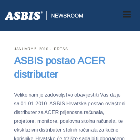
ASBIS CROATIA
>
PRESS
> ASBIS POSTAO ACER DISTRIBUTER
JANUARY 5, 2010
PRESS
ASBIS postao ACER
distributer
Veliko nam je zadovoljstvo obavijestiti Vas da je
sa 01.01.2010. ASBIS Hrvatska postao ovlašteni
distributer za ACER prijenosna računala,
projetore, monitore, poslovna stolna računala, te
ekskluzivni distributer stolnih računala za kućne
korisnike.Hrvatsko će tržište sada biti obogaćeno