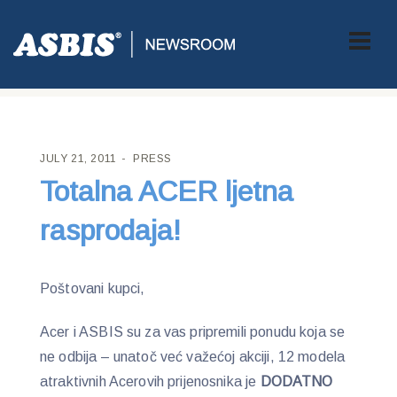
ASBIS CROATIA
>
PRESS
> TOTALNA ACER LJETNA
RASPRODAJA!
JULY 21, 2011
PRESS
Totalna ACER ljetna
rasprodaja!
Poštovani kupci,
Acer i ASBIS su za vas pripremili ponudu koja se
ne odbija – unatoč već važećoj akciji, 12 modela
atraktivnih Acerovih prijenosnika je
DODATNO