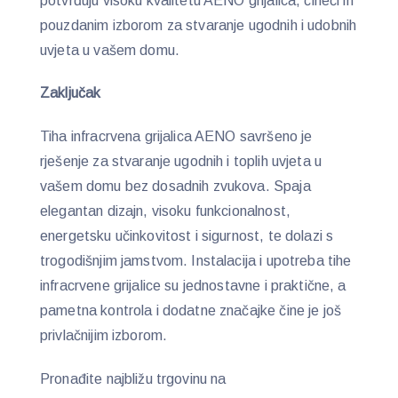
potvrđuju visoku kvalitetu AENO grijalica, čineći ih
pouzdanim izborom za stvaranje ugodnih i udobnih
uvjeta u vašem domu.
Zaključak
Tiha infracrvena grijalica AENO savršeno je
rješenje za stvaranje ugodnih i toplih uvjeta u
vašem domu bez dosadnih zvukova. Spaja
elegantan dizajn, visoku funkcionalnost,
energetsku učinkovitost i sigurnost, te dolazi s
trogodišnjim jamstvom. Instalacija i upotreba tihe
infracrvene grijalice su jednostavne i praktične, a
pametna kontrola i dodatne značajke čine je još
privlačnijim izborom.
Pronađite najbližu trgovinu na