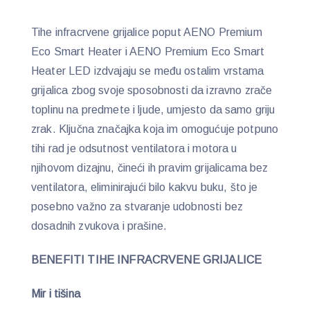
Tihe infracrvene grijalice poput AENO Premium
Eco Smart Heater i AENO Premium Eco Smart
Heater LED izdvajaju se među ostalim vrstama
grijalica zbog svoje sposobnosti da izravno zrače
toplinu na predmete i ljude, umjesto da samo griju
zrak. Ključna značajka koja im omogućuje potpuno
tihi rad je odsutnost ventilatora i motora u
njihovom dizajnu, čineći ih pravim grijalicama bez
ventilatora, eliminirajući bilo kakvu buku, što je
posebno važno za stvaranje udobnosti bez
dosadnih zvukova i prašine.
BENEFITI TIHE INFRACRVENE GRIJALICE
Mir i tišina