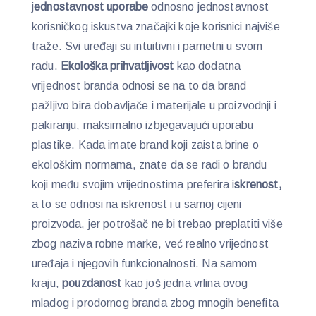
j
ednostavnost uporabe
odnosno jednostavnost
korisničkog iskustva značajki koje korisnici najviše
traže. Svi uređaji su intuitivni i pametni u svom
radu.
Ekološka prihvatljivost
kao dodatna
vrijednost branda odnosi se na to da brand
pažljivo bira dobavljače i materijale u proizvodnji i
pakiranju, maksimalno izbjegavajući uporabu
plastike. Kada imate brand koji zaista brine o
ekološkim normama, znate da se radi o brandu
koji među svojim vrijednostima preferira i
skrenost,
a to se odnosi na iskrenost i u samoj cijeni
proizvoda, jer potrošač ne bi trebao preplatiti više
zbog naziva robne marke, već realno vrijednost
uređaja i njegovih funkcionalnosti. Na samom
kraju,
p
ouzdanost
kao još jedna vrlina
ovog
mladog i prodornog branda zbog mnogih benefita