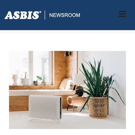
ASBIS CROATIA
>
PRESS
> AENO – NOVI BRAND MALIH
KUĆANSKIH APARATA VEĆ JE OSVOJIO KUPCE