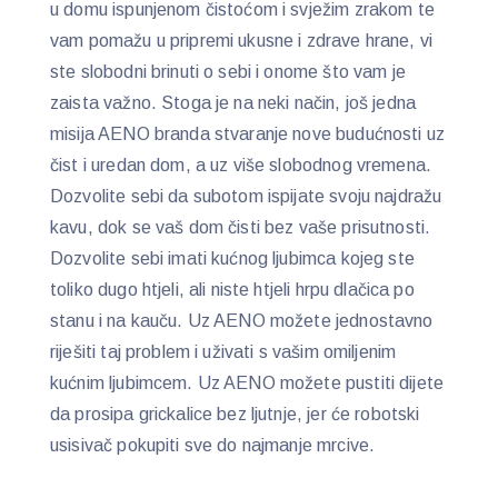
u domu ispunjenom čistoćom i svježim zrakom te
vam pomažu u pripremi ukusne i zdrave hrane, vi
ste slobodni brinuti o sebi i onome što vam je
zaista važno. Stoga je na neki način, još jedna
misija AENO branda stvaranje nove budućnosti uz
čist i uredan dom, a uz više slobodnog vremena.
Dozvolite sebi da subotom ispijate svoju najdražu
kavu, dok se vaš dom čisti bez vaše prisutnosti.
Dozvolite sebi imati kućnog ljubimca kojeg ste
toliko dugo htjeli, ali niste htjeli hrpu dlačica po
stanu i na kauču. Uz AENO možete jednostavno
riješiti taj problem i uživati s vašim omiljenim
kućnim ljubimcem. Uz AENO možete pustiti dijete
da prosipa grickalice bez ljutnje, jer će robotski
usisivač pokupiti sve do najmanje mrcive.