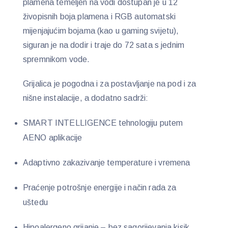
plamena temeljen na vodi dostupan je u 12
živopisnih boja plamena i RGB automatski
mijenjajućim bojama (kao u gaming svijetu),
siguran je na dodir i traje do 72 sata s jednim
spremnikom vode.
Grijalica je pogodna i za postavljanje na pod i za
nišne instalacije, a dodatno sadrži:
SMART INTELLIGENCE tehnologiju putem
AENO aplikacije
Adaptivno zakazivanje temperature i vremena
Praćenje potrošnje energije i način rada za
uštedu
Hipoalergeno grijanje – bez sagorijevanja kisik