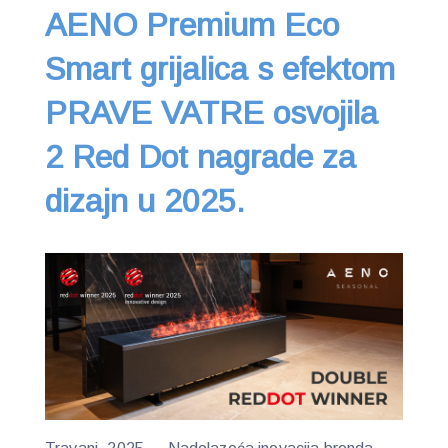
AENO Premium Eco
Smart grijalica s efektom
PRAVE VATRE osvojila
2 Red Dot nagrade za
dizajn u 2025.