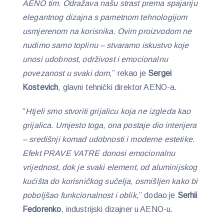
AENO tim. Odražava našu strast prema spajanju
elegantnog dizajna s pametnom tehnologijom
usmjerenom na korisnika. Ovim proizvodom ne
nudimo samo toplinu – stvaramo iskustvo koje
unosi udobnost, održivost i emocionalnu
povezanost u svaki dom
,” rekao je
Sergei
Kostevich
, glavni tehnički direktor AENO-a.
“
Htjeli smo stvoriti grijalicu koja ne izgleda kao
grijalica. Umjesto toga, ona postaje dio interijera
– središnji komad udobnosti i moderne estetike.
Efekt PRAVE VATRE donosi emocionalnu
vrijednost, dok je svaki element, od aluminijskog
kućišta do korisničkog sučelja, osmišljen kako bi
poboljšao funkcionalnost i oblik
,” dodao je
Serhii
Fedorenko
, industrijski dizajner u AENO-u.