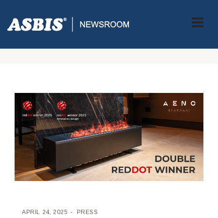
ASBIS CROATIA
>
PRESS
> AENO PREMIUM ECO SMART
GRIJALICA S EFEKTOM PRAVE VATRE OSVOJILA 2 RED DOT
NAGRADE ZA DIZAJN U 2025.
APRIL 24, 2025
PRESS