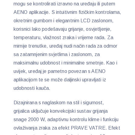
mogu se kontrolirati izravno na uređaju ili putem
AENO aplikacije. S intuitivnim fizičkim kontrolama,
okretnim gumbom i elegantnim LCD zaslonom,
korisnici lako podešavaju grijanje, osvjetljenje,
temperaturu, vlažnost zraka i vrijeme rada. Za
mirnije trenutke, uređaj nudi način rada za odmor
sa zatamnjenim svjetlima i zaslonom, za
maksimalnu udobnost i minimalne smetnje. Kao i
uvijek, uređaj je pametno povezan s AENO
aplikacijom te se može daljinski upravljati iz
udobnosti kauča.
Dizajnirana s naglaskom na stil i sigurnost,
grijalica uključuje konvekcijski sustav grijanja
snage 2000 W, adaptivnu kontrolu klime i funkciju
ovlaživanja zraka za efekt PRAVE VATRE. Efekt