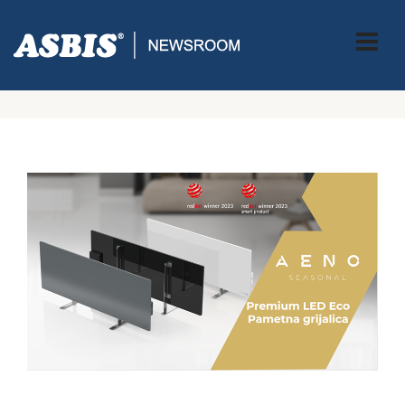
ASBIS CROATIA
>
PRESS
> PAMETNO GRIJANJE, PAMETNA
UŠTEDA: AENO SPECIJALNA PONUDA NA VODEĆIM MODELIMA
GRIJALICA