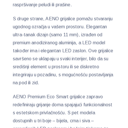
raspršivanje peludi ili prašine.
S druge strane, AENO grijalice pomažu stvaranju
ugodnog ozračja u vašem prostoru. Elegantan
ultra-tanak dizajn (samo 11 mm), izrađen od
premium anodiziranog aluminija, a LED model
također ima i elegantan LED zaslon. Ove grijalice
savršeno se uklapaju u svaki interijer, bilo da su
središnji element u prostoru ili se diskretno
integriraju u pozadinu, s mogućnošću postavljanja
na pod ili zid.
AENO Premium Eco Smart grijalice zapravo
redefiniraju grijanje doma spajajući funkcionalnost
s estetskom privlačnošću. S pet modela
dostupnih u tri boje – bijela, crna i siva –