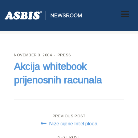
ASBIS CROATIA
>
PRESS
> AKCIJA WHITEBOOK PRIJENOSNIH
RACUNALA
NOVEMBER 3, 2004
PRESS
Akcija whitebook
prijenosnih racunala
Post
PREVIOUS POST
Niže cijene Intel ploca
navigation
NEXT POST