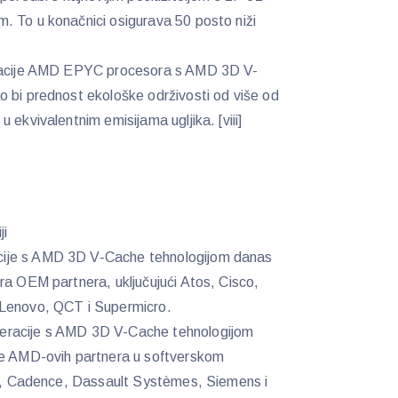
. To u konačnici osigurava 50 posto niži
eracije AMD EPYC procesora s AMD 3D V-
 bi prednost ekološke održivosti od više od
 ekvivalentnim emisijama ugljika. [viii]
ji
ije s AMD 3D V-Cache tehnologijom danas
ra OEM partnera, uključujući Atos, Cisco,
 Lenovo, QCT i Supermicro.
eracije s AMD 3D V-Cache tehnologijom
ne AMD-ovih partnera u softverskom
sys, Cadence, Dassault Systèmes, Siemens i