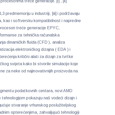
cesorima treće generacije. [i] , [ii]
predmemoriju u industriji, [iii] i podržavaju
a, kao i softversku kompatibilnost i napredne
procesori treće generacije EPYC,
formanse za tehnička računalska
ja dinamičkih fluida (CFD ), analiza
izacija elektroničkog dizajna ( EDA ) i
rećenja kritični alati za dizajn za tvrtke
ičkog svijeta kako bi stvorile simulacije koje
ajne za neke od najinovativnijih proizvoda na
egmentu podatkovnih centara, novi AMD
ehnologijom pokazuju naš vodeći dizajn i
ućuje stvaranje vrhunskog poslužiteljskog
dnim opterećenjima, zahvaljujući tehnologiji