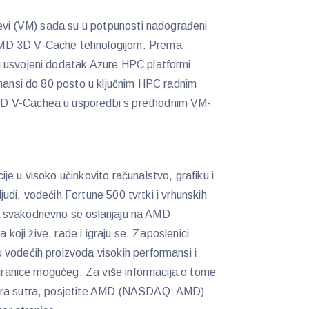
jevi (VM) sada su u potpunosti nadograđeni
MD 3D V-Cache tehnologijom. Prema
 usvojeni dodatak Azure HPC platformi
rmansi do 80 posto u ključnim HPC radnim
D V-Cachea u usporedbi s prethodnim VM-
e u visoko učinkovito računalstvo, grafiku i
 ljudi, vodećih Fortune 500 tvrtki i vrhunskih
jeta svakodnevno se oslanjaju na AMD
a koji žive, rade i igraju se. Zaposlenici
 vodećih proizvoda visokih performansi i
u granice mogućeg. Za više informacija o tome
rira sutra, posjetite AMD (NASDAQ: AMD)