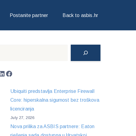
Postanite partner
Back to asbis.hr
Search
LinkedIn
Facebook
Ubiquiti predstavlja Enterprise Firewall
Core: hiperskalna sigurnost bez troškova
licenciranja
July 27, 2026
Nova prilika za ASBIS partnere: Eaton
rješenja sada dostupna u Hrvatskoj