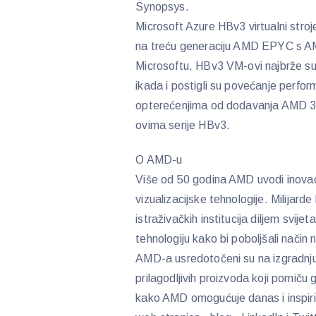
Synopsys.
Microsoft Azure HBv3 virtualni stro
na treću generaciju AMD EPYC s A
Microsoftu, HBv3 VM-ovi najbrže su
ikada i postigli su povećanje perfo
opterećenjima od dodavanja AMD 3
ovima serije HBv3.
O AMD-u
Više od 50 godina AMD uvodi inovacij
vizualizacijske tehnologije. Milijarde
istraživačkih institucija diljem svi
tehnologiju kako bi poboljšali način n
AMD-a usredotočeni su na izgradnju
prilagodljivih proizvoda koji pomič
kako AMD omogućuje danas i inspi