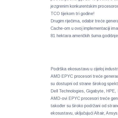
jezgrenim konkurentskim procesorom
TCO tijekom tri godine!
Drugim riječima, odabir treće gen
Cache-om u ovoj implementaciji imao
81 hektara američkih šuma godišnje u
Podrška ekosustavu u cijeloj industri
AMD EPYC procesori treće generac
su dostupni od strane širokog spekt
Dell Technologies, Gigabyte, HPE,
AMD-ovi EPYC procesori treće gen
također su široko podržani od stra
ekosustavu, uključujući Altair, An