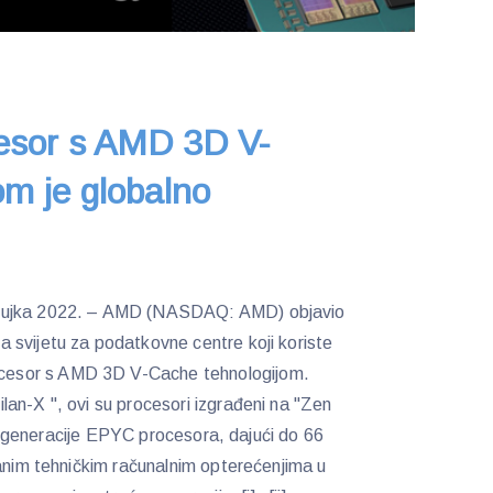
sor s AMD 3D V-
om je globalno
ožujka 2022. – AMD (NASDAQ: AMD) objavio
 svijetu za podatkovne centre koji koriste
esor s AMD 3D V-Cache tehnologijom.
an-X ", ovi su procesori izgrađeni na "Zen
eće generacije EPYC procesora, dajući do 66
janim tehničkim računalnim opterećenjima u