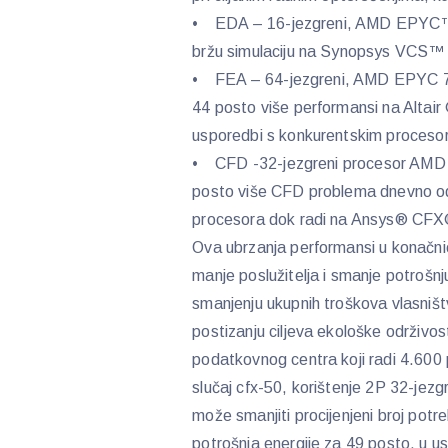
• EDA – 16-jezgreni, AMD EPYC™ 
bržu simulaciju na Synopsys VCS™
• FEA – 64-jezgreni, AMD EPYC 77
44 posto više performansi na Altair
usporedbi s konkurentskim procesor
• CFD -32-jezgreni procesor AMD 
posto više CFD problema dnevno o
procesora dok radi na Ansys® CFX® 
Ova ubrzanja performansi u konačni
manje poslužitelja i smanje potrošn
smanjenju ukupnih troškova vlasništ
postizanju ciljeva ekološke održivost
podatkovnog centra koji radi 4.60
slučaj cfx-50, korištenje 2P 32-je
može smanjiti procijenjeni broj potre
potrošnja energije za 49 posto, u us