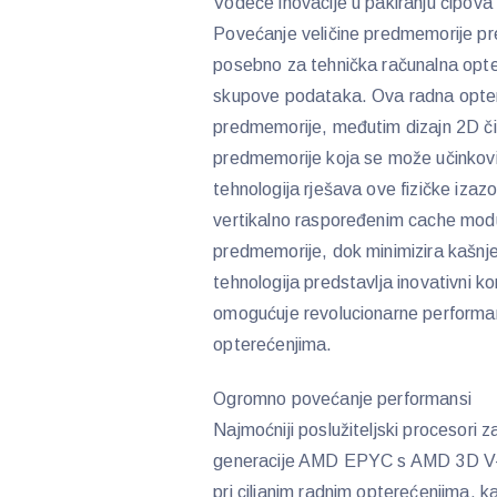
Vodeće inovacije u pakiranju čipova
Povećanje veličine predmemorije pr
posebno za tehnička računalna opter
skupove podataka. Ova radna optere
predmemorije, međutim dizajn 2D čip
predmemorije koja se može učinko
tehnologija rješava ove fizičke iz
vertikalno raspoređenim cache modul
predmemorije, dok minimizira kašnj
tehnologija predstavlja inovativni ko
omogućuje revolucionarne performan
opterećenjima.
Ogromno povećanje performansi
Najmoćniji poslužiteljski procesori z
generacije AMD EPYC s AMD 3D V-C
pri ciljanim radnim opterećenjima, k