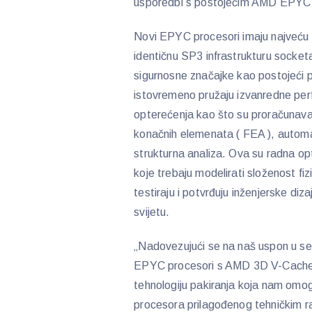
usporedbi s postojećim AMD EPYC pro
Novi EPYC procesori imaju najveću L3 
identičnu SP3 infrastrukturu socket
sigurnosne značajke kao postojeći 
istovremeno pružaju izvanredne per
opterećenja kao što su proračunavan
konačnih elemenata ( FEA ), automat
strukturna analiza. Ova su radna opte
koje trebaju modelirati složenost fiz
testiraju i potvrđuju inženjerske diz
svijetu.
„Nadovezujući se na naš uspon u s
EPYC procesori s AMD 3D V-Cache t
tehnologiju pakiranja koja nam omog
procesora prilagođenog tehničkim ra