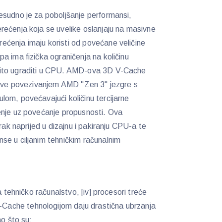
esudno je za poboljšanje performansi,
ećenja koja se uvelike oslanjaju na masivne
ćenja imaju koristi od povećane veličine
a ima fizička ograničenja na količinu
vito ugraditi u CPU. AMD-ova 3D V-Cache
azove povezivanjem AMD "Zen 3" jezgre s
om, povećavajući količinu tercijarne
enje uz povećanje propusnosti. Ova
rak naprijed u dizajnu i pakiranju CPU-a te
se u ciljanim tehničkim računalnim
a tehničko računalstvo, [iv] procesori treće
ache tehnologijom daju drastična ubrzanja
ao što su: