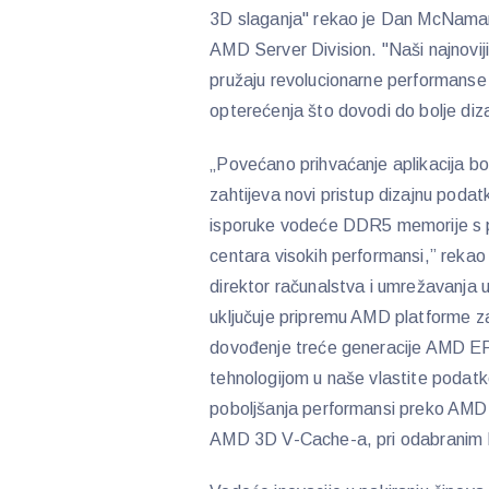
3D slaganja" rekao je Dan McNamara,
AMD Server Division. "Naši najnovi
pružaju revolucionarne performanse 
opterećenja što dovodi do bolje diza
„Povećano prihvaćanje aplikacija b
zahtijeva novi pristup dizajnu podat
isporuke vodeće DDR5 memorije s p
centara visokih performansi,” rekao 
direktor računalstva i umrežavanj
uključuje pripremu AMD platforme z
dovođenje treće generacije AMD 
tehnologijom u naše vlastite podat
poboljšanja performansi preko AMD
AMD 3D V-Cache-a, pri odabranim 