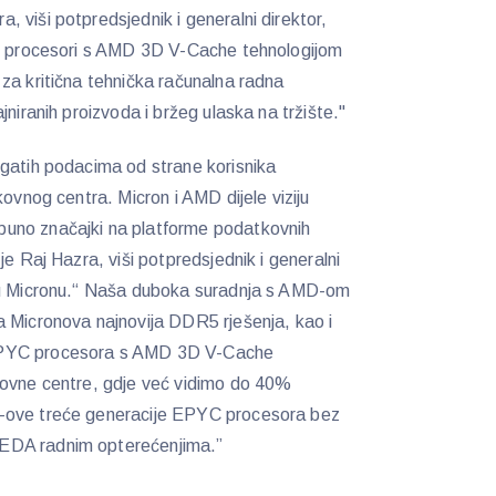
 viši potpredsjednik i generalni direktor,
ji procesori s AMD 3D V-Cache tehnologijom
za kritična tehnička računalna radna
jniranih proizvoda i bržeg ulaska na tržište."
ogatih podacima od strane korisnika
kovnog centra. Micron i AMD dijele viziju
uno značajki na platforme podatkovnih
je Raj Hazra, viši potpredsjednik i generalni
a u Micronu.“ Naša duboka suradnja s AMD-om
a Micronova najnovija DDR5 rješenja, kao i
EPYC procesora s AMD 3D V-Cache
kovne centre, gdje već vidimo do 40%
-ove treće generacije EPYC procesora bez
EDA radnim opterećenjima.”