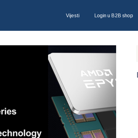
 S AMD 3D V-CACHE TEHNOLOGIJIOM JE GLOBALNO DOSTUPAN
Vijesti
Login u B2B shop