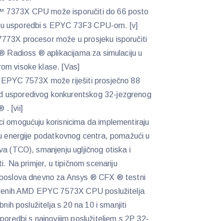
7373X CPU može isporučiti do 66 posto
 u usporedbi s EPYC 73F3 CPU-om. [v]
73X procesor može u prosjeku isporučiti
 ® Radioss ® aplikacijama za simulaciju u
om visoke klase. [Vas]
EPYC 7573X može riješiti prosječno 88
d usporedivog konkurentskog 32-jezgrenog
. [vii]
ci omogućuju korisnicima da implementiraju
ju energije podatkovnog centra, pomažući u
va (TCO), smanjenju ugljičnog otiska i
i. Na primjer, u tipičnom scenariju
0 poslova dnevno za Ansys ® CFX ® testni
zgrenih AMD EPYC 7573X CPU poslužitelja
bnih poslužitelja s 20 na 10 i smanjiti
poredbi s najnovijim poslužiteljem s 2P 32-