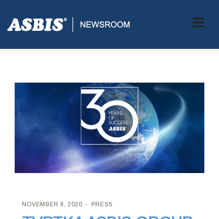
ASBIS CROATIA
>
PRESS
> TVRTKA ASBIS GROUP SLAVI SVOJU
30. GODIŠNJICU!
NOVEMBER 9, 2020
PRESS