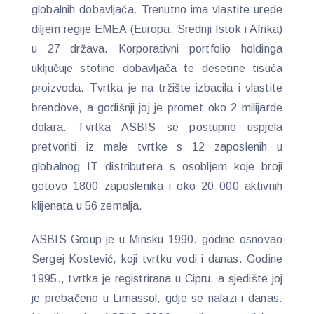
globalnih dobavljača. Trenutno ima vlastite urede
diljem regije EMEA (Europa, Srednji Istok i Afrika)
u 27 država. Korporativni portfolio holdinga
uključuje stotine dobavljača te desetine tisuća
proizvoda. Tvrtka je na tržište izbacila i vlastite
brendove, a godišnji joj je promet oko 2 milijarde
dolara. Tvrtka ASBIS se postupno uspjela
pretvoriti iz male tvrtke s 12 zaposlenih u
globalnog IT distributera s osobljem koje broji
gotovo 1800 zaposlenika i oko 20 000 aktivnih
klijenata u 56 zemalja.
ASBIS Group je u Minsku 1990. godine osnovao
Sergej Kostević, koji tvrtku vodi i danas. Godine
1995., tvrtka je registrirana u Cipru, a sjedište joj
je prebačeno u Limassol, gdje se nalazi i danas.