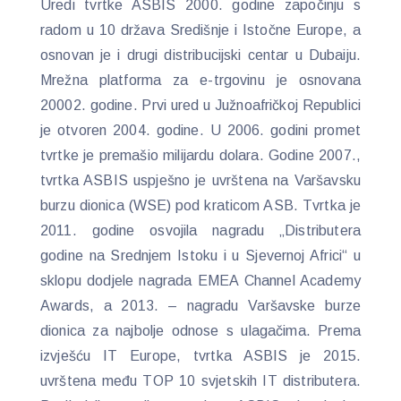
Uredi tvrtke ASBIS 2000. godine započinju s
radom u 10 država Središnje i Istočne Europe, a
osnovan je i drugi distribucijski centar u Dubaiju.
Mrežna platforma za e-trgovinu je osnovana
20002. godine. Prvi ured u Južnoafričkoj Republici
je otvoren 2004. godine. U 2006. godini promet
tvrtke je premašio milijardu dolara. Godine 2007.,
tvrtka ASBIS uspješno je uvrštena na Varšavsku
burzu dionica (WSE) pod kraticom ASB. Tvrtka je
2011. godine osvojila nagradu „Distributera
godine na Srednjem Istoku i u Sjevernoj Africi“ u
sklopu dodjele nagrada EMEA Channel Academy
Awards, a 2013. – nagradu Varšavske burze
dionica za najbolje odnose s ulagačima. Prema
izvješću IT Europe, tvrtka ASBIS je 2015.
uvrštena među TOP 10 svjetskih IT distributera.