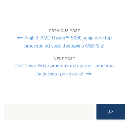
Post
PREVIOUS POST
Najbrži AMD Ryzen™ 5000 serije desktop
navigation
procesori od sada dostupni u ASBIS-u!
NEXT POST
Dell PowerEdge promotivni program – moderna
budućnost poslovanja!
Search