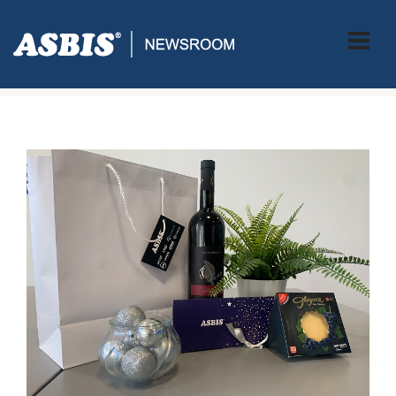
ASBIS CROATIA
>
PRESS
> ASBIS HRVATSKA PODRŽAVA
HRVATSKE PROIZVOĐAČE