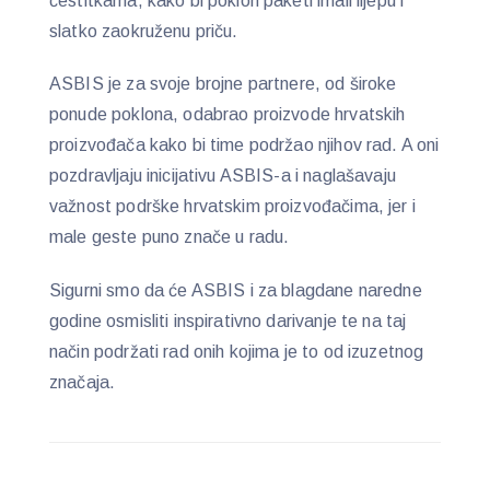
čestitkama, kako bi poklon paketi imali lijepu i
slatko zaokruženu priču.
ASBIS je za svoje brojne partnere, od široke
ponude poklona, odabrao proizvode hrvatskih
proizvođača kako bi time podržao njihov rad. A oni
pozdravljaju inicijativu ASBIS-a i naglašavaju
važnost podrške hrvatskim proizvođačima, jer i
male geste puno znače u radu.
Sigurni smo da će ASBIS i za blagdane naredne
godine osmisliti inspirativno darivanje te na taj
način podržati rad onih kojima je to od izuzetnog
značaja.