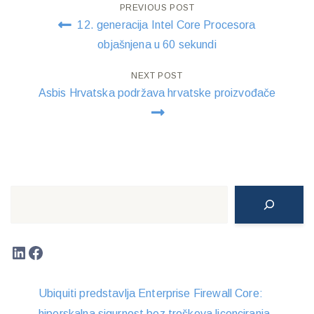
Post
PREVIOUS POST
12. generacija Intel Core Procesora
navigation
objašnjena u 60 sekundi
NEXT POST
Asbis Hrvatska podržava hrvatske proizvođače
Search
LinkedIn
Facebook
Ubiquiti predstavlja Enterprise Firewall Core:
hiperskalna sigurnost bez troškova licenciranja