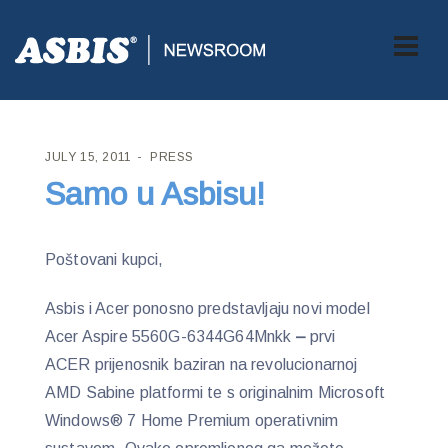
ASBIS CROATIA
>
PRESS
> SAMO U ASBISU!
JULY 15, 2011
PRESS
Samo u Asbisu!
Poštovani kupci,
Asbis i Acer ponosno predstavljaju novi model
Acer Aspire 5560G-6344G64Mnkk
–
prvi
ACER prijenosnik baziran na revolucionarnoj
AMD Sabine platformi te s originalnim Microsoft
Windows® 7 Home Premium operativnim