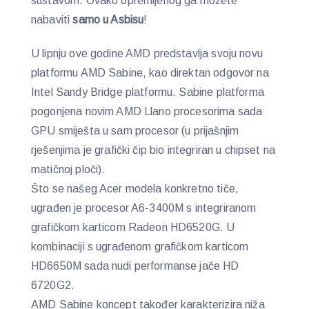
sustavom. Ovako opremljenog ga možete
nabaviti
samo u Asbisu
!
U lipnju ove godine AMD predstavlja svoju novu
platformu AMD Sabine, kao direktan odgovor na
Intel Sandy Bridge platformu. Sabine platforma
pogonjena novim AMD Llano procesorima sada
GPU smiješta u sam procesor (u prijašnjim
rješenjima je grafički čip bio integriran u chipset na
matičnoj ploči).
Što se našeg Acer modela konkretno tiče,
ugrađen je procesor A6-3400M s integriranom
grafičkom karticom Radeon HD6520G. U
kombinaciji s ugrađenom grafičkom karticom
HD6650M sada nudi performanse jače HD
6720G2.
AMD Sabine koncept također karakterizira niža