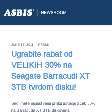
ASBIS CROATIA
>
PRESS
> UGRABITE RABAT OD VELIKIH 30%
NA SEAGATE BARRACUDI XT 3TB TVRDOM DISKU!
JUNE 13, 2011
PRESS
Ugrabite rabat od
VELIKIH 30% na
Seagate Barracudi XT
3TB tvrdom disku!
Sad imate jedinstvenu priliku uštedjeti čak 30%
na Barracuda XT 3TB diskovima.