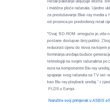
Retail pakiranje uključuje ekstra s
i matične ploče računala. Ujedno ukl
za preslušavanje Blue-ray media u 
od prosinca po predviđenoj retail ci
"Ovaj BD-ROM omogućio je,više neg
postane dostupan široj publici. Zb
reducirati cijenu do nivoa na kojem je 
formiranja uređaja buduće generaci
tehnologiji na svojim računalima po 
eura na komponentni Blu-ray uređaj,
spajanje svog računala sa TV set-
kao Blu-ray playback uređaj.”-i zjav
PLDS u Europi.
N
aručite svoj primjerak u ASBIS 