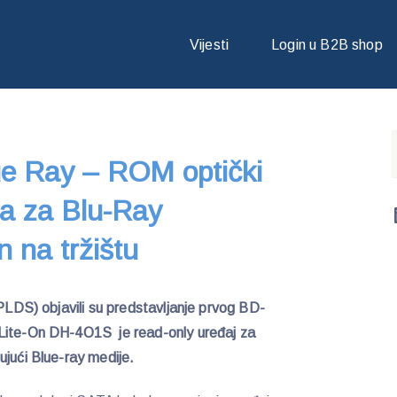
E RAY – ROM OPTIČKI UREĐAJ OD LITEON- A ZA BLU-RAY PLAYBACK
Vijesti
Login u B2B shop
lue Ray – ROM optički
 a za Blu-Ray
 na tržištu
(PLDS) objavili su predstavljanje prvog BD-
 Lite-On DH-4O1S je read-only uređaj za
ujući Blue-ray medije.