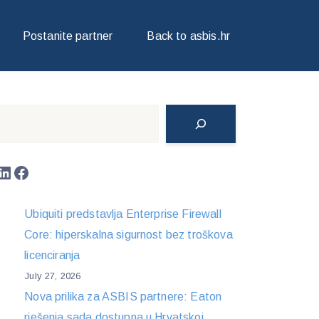
 DOSTUPAN NA TRŽIŠTU
Postanite partner
Back to asbis.hr
Search
LinkedIn
Facebook
Ubiquiti predstavlja Enterprise Firewall
Core: hiperskalna sigurnost bez troškova
licenciranja
July 27, 2026
Nova prilika za ASBIS partnere: Eaton
rješenja sada dostupna u Hrvatskoj