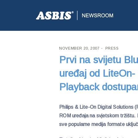
ASBIS CROATIA
>
PRESS
> PRVI NA SVIJETU BLU
NOVEMBER 20, 2007
PRESS
Prvi na svijetu B
uređaj od LiteOn-
Playback dostupan
Philips & Lite-On Digital Solutions 
ROM uređaja na svjetskom tržištu.
sve popularne medija formate uključ