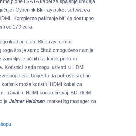
rebrne plohe i SATA kabel za spajanje uređaja
jučuje i Cyberlink Blu-ray paket softwarea
HDMI. Kompletno pakiranje biti će dostupno
jeni od 179 eura.
o ikad prije da Blue-ray format
og toga što je samo čitač,omogućeno nam je
zanimljivije učiniti taj korak prilikom
je. Korisnici sada mogu uživati u HDMI
izvrrsnoj cijeni. Umjesto da potroše stotine
 korisnik može koristiti HDMI kabel za
om i uživati u HDMI koristeći svoj BD-ROM
io je
Jelmer Veldman
, marketing manager za
eShopu