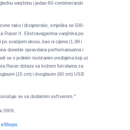
glednu vanjštinu i jedan 60-centimetarski
enovne tako i dizajnerske, smješka se 500-
ta Racer II. Ekstravagantna vanjština po
 po svačijem ukusu, kao ni cijena (1,98 i
e ona donekle opravdana performansama i
di se o jedinim testiranim uređajima koji uz
ata Racer dolaze sa kožnim futrolama za
oglavim (15 cm) i dvoglavim (60 cm) USB
isporučuje se sa dodatnim softverom."
i 2009.
S
eShopu.