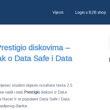
ESTIGIO DISKOVIMA – BUG OBJAVIO ČLANAK O DATA SAFE I DATA 
Vijesti
Login u B2B shop
Prestigio diskovima –
k o Data Safe i Data
jesec studeni objavio rezultate testa 2.5
se našli i naši
Prestigio
diskovi iz Data
a Racer II te popularni Data Safe i Data
avljenog članka: