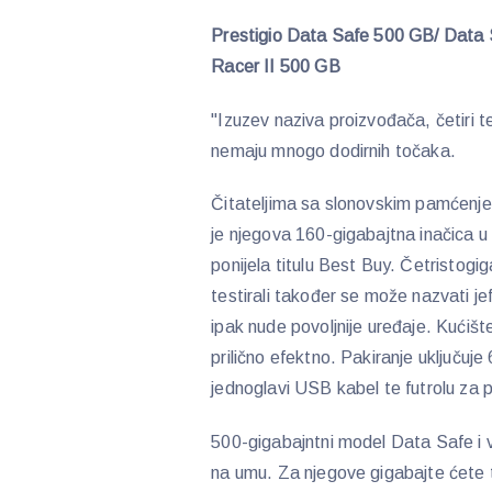
Prestigio Data Safe 500 GB/ Data 
Racer II 500 GB
"Izuzev naziva proizvođača, četiri t
nemaju mnogo dodirnih točaka.
Čitateljima sa slonovskim pamćenjem
je njegova 160-gigabajtna inačica u
ponijela titulu Best Buy. Četristogi
testirali također se može nazvati jef
ipak nude povoljnije uređaje. Kućiš
prilično efektno. Pakiranje uključuj
jednoglavi USB kabel te futrolu za 
500-gigabajntni model Data Safe i v
na umu. Za njegove gigabajte ćete t