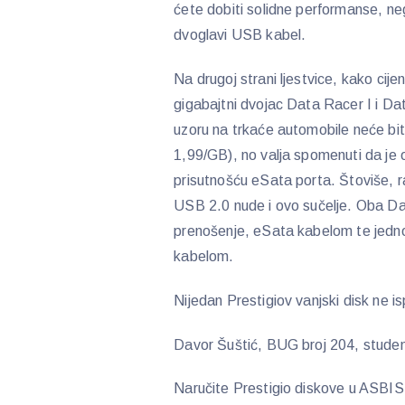
ćete dobiti solidne performanse, ne
dvoglavi USB kabel.
Na drugoj strani ljestvice, kako cij
gigabajtni dvojac Data Racer I i Da
uzoru na trkaće automobile neće biti
1,99/GB), no valja spomenuti da j
prisutnošću eSata porta. Štoviše, ra
USB 2.0 nude i ovo sučelje. Oba D
prenošenje, eSata kabelom te jedn
kabelom.
Nijedan Prestigiov vanjski disk ne 
Davor Šuštić, BUG broj 204, studen
Naručite Prestigio diskove u ASBI