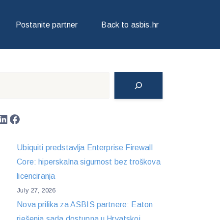
RACER DISKOVIMA
Postanite partner
Back to asbis.hr
Search
LinkedIn
Facebook
Ubiquiti predstavlja Enterprise Firewall
Core: hiperskalna sigurnost bez troškova
licenciranja
July 27, 2026
Nova prilika za ASBIS partnere: Eaton
rješenja sada dostupna u Hrvatskoj