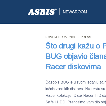
ASBIS CROATIA
>
PRESS
> ŠTO DRUGI KAŽU O PR
NOVEMBER 27, 2009
PRESS
Što drugi kažu o 
BUG objavio člana
Racer diskovima
Časopis BUG je u svom izdanju za m
inčnih vanjskih diskova. Na testu su 
Racer kolekcije; Data Racer I i Dat
Safe I HDD. Prenosimo vam dio obj