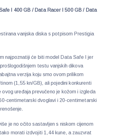
Safe I 400 GB / Data Racer I 500 GB / Data
estirana vanjska diska s potpisom Prestigia
 najpoznatiji će biti model Data Safe I jer
 prošlogodišnjem testu vanjskih dikova
gabajtna verzija koju smo ovom prilikom
tinom (1,55 kn/GB), ali pojedini konkurenti
te ovog uređaja prevučeno je kožom i izgleda
e 60-centimetarski dvoglavi i 20-centimetarski
prenošenje.
iše je no očito sastavljen s niskom cijenom
ako morati izdvojiti 1,44 kune, a zauzvrat