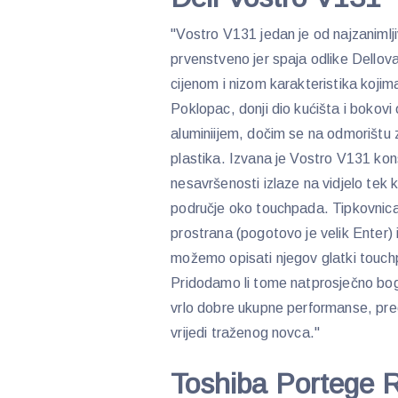
"Vostro V131 jedan je od najzanimlji
prvenstveno jer spaja odlike Dell
cijenom i nizom karakteristika kojima
Poklopac, donji dio kućišta i bokov
aluminiijem, dočim se na odmorištu z
plastika. Izvana je Vostro V131 kon
nesavršenosti izlaze na vidjelo tek ka
područje oko touchpada. Tipkovnica
prostrana (pogotovo je velik Enter) 
možemo opisati njegov glatki tou
Pridodamo li tome natprosječno bo
vrlo dobre ukupne performanse, pre
vrijedi traženog novca."
Toshiba Portege 