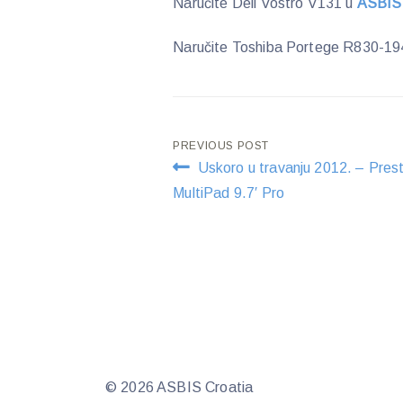
Naručite Dell Vostro V131 u
ASBIS
Naručite Toshiba Portege R830-19
Post
PREVIOUS POST
Uskoro u travanju 2012. – Prest
navigation
MultiPad 9.7′ Pro
© 2026 ASBIS Croatia