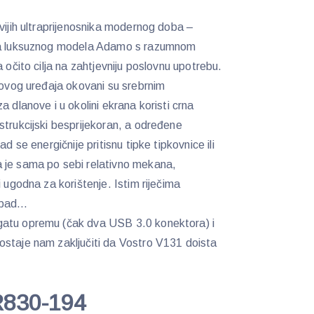
vijih ultraprijenosnika modernog doba –
ova luksuznog modela Adamo s razumnom
 očito cilja na zahtjevniju poslovnu upotrebu.
i ovog uređaja okovani su srebrnim
a dlanove i u okolini ekrana koristi crna
strukcijski besprijekoran, a određene
d se energičnije pritisnu tipke tipkovnice ili
 je sama po sebi relativno mekana,
i ugodna za korištenje. Istim riječima
chpad…
gatu opremu (čak dva USB 3.0 konektora) i
ostaje nam zaključiti da Vostro V131 doista
R830-194