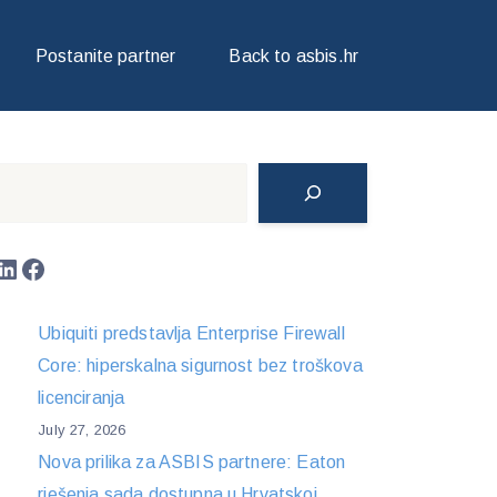
Postanite partner
Back to asbis.hr
Search
LinkedIn
Facebook
Ubiquiti predstavlja Enterprise Firewall
Core: hiperskalna sigurnost bez troškova
licenciranja
July 27, 2026
Nova prilika za ASBIS partnere: Eaton
rješenja sada dostupna u Hrvatskoj