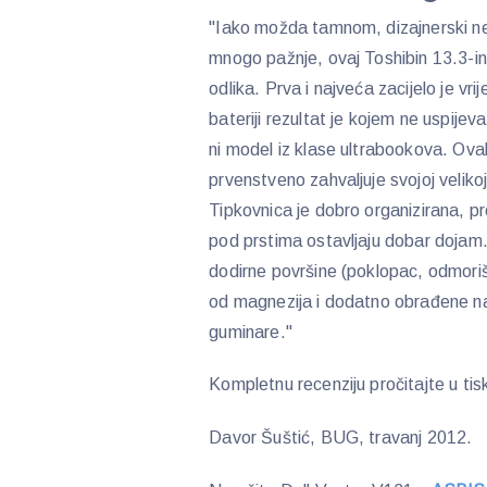
"Iako možda tamnom, dizajnerski neu
mnogo pažnje, ovaj Toshibin 13.3-inč
odlika. Prva i najveća zacijelo je v
bateriji rezultat je kojem ne uspijeva
ni model iz klase ultrabookova. O
prvenstveno zahvaljuje svojoj veliko
Tipkovnica je dobro organizirana, p
pod prstima ostavljaju dobar dojam.
dodirne površine (poklopac, odmoriš
od magnezija i dodatno obrađene na
guminare."
Kompletnu recenziju pročitajte u t
Davor Šuštić, BUG, travanj 2012.