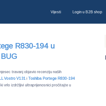
GE R830-194 U RECENZIJI ČASOPISA BUG
Vijesti
Login u B2B shop
rtege R830-194 u
a BUG
esec travanj objavio recenziju naših
L Vostro V131
i
Toshiba Portege R830-194
i vrlo izdržljivi ultraprijenosnici pročitajte u