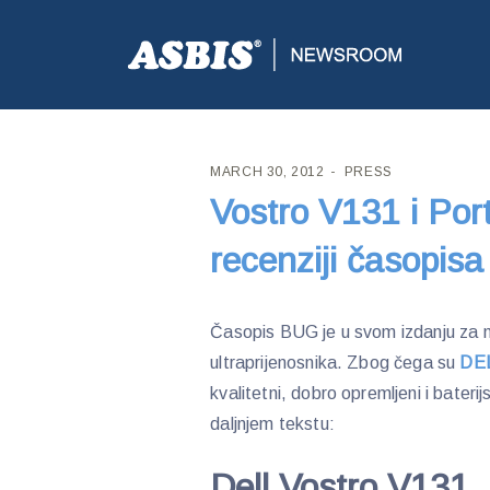
ASBIS CROATIA
>
PRESS
> VOSTRO V131 I PORTE
MARCH 30, 2012
PRESS
Vostro V131 i Po
recenziji časopis
Časopis BUG je u svom izdanju za mj
ultraprijenosnika. Zbog čega su
DEL
kvalitetni, dobro opremljeni i baterijsk
daljnjem tekstu:
Dell Vostro V131