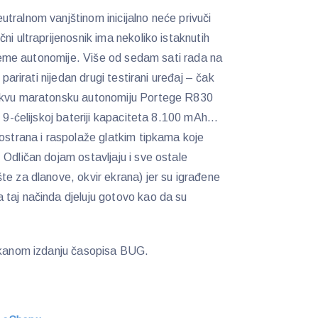
tralnom vanjštinom inicijalno neće privuči
ni ultraprijenosnik ima nekoliko istaknutih
rijeme autonomije. Više od sedam sati rada na
 parirati nijedan drugi testirani uređaj – čak
vakvu maratonsku autonomiju Portege R830
j 9-ćelijskoj bateriji kapaciteta 8.100 mAh…
rostrana i raspolaže glatkim tipkama koje
 Odličan dojam ostavljaju i sve ostale
te za dlanove, okvir ekrana) jer su igrađene
 taj načinda djeluju gotovo kao da su
iskanom izdanju časopisa BUG.