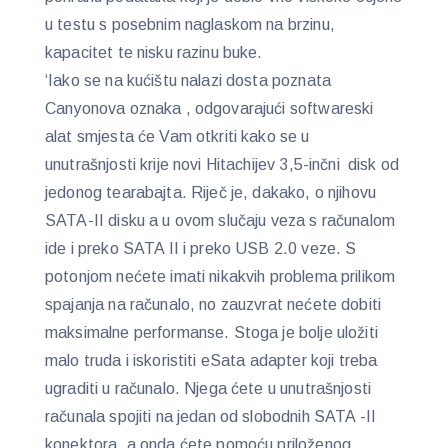
u testu s posebnim naglaskom na brzinu,
kapacitet te nisku razinu buke.
‘Iako se na kućištu nalazi dosta poznata
Canyonova oznaka , odgovarajući softwareski
alat smjesta će Vam otkriti kako se u
unutrašnjosti krije novi Hitachijev 3,5-inčni disk od
jedonog tearabajta. Riječ je, dakako, o njihovu
SATA-II disku a u ovom slučaju veza s računalom
ide i preko SATA II i preko USB 2.0 veze. S
potonjom nećete imati nikakvih problema prilikom
spajanja na računalo, no zauzvrat nećete dobiti
maksimalne performanse. Stoga je bolje uložiti
malo truda i iskoristiti eSata adapter koji treba
ugraditi u računalo. Njega ćete u unutrašnjosti
računala spojiti na jedan od slobodnih SATA -II
konektora, a onda ćete pomoću priloženog