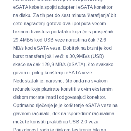
eSATA kabela spojiti adapter i eSATA konektor
na disku. Za tih pet do šest minuta ‘šarafljenja’ bit
ćete nagrađenji gotovo dva i pol puta većom
brzinom transfera podataka koja će s prosjećnih
29,4MB/s kod USB veze narasti na čak 72,6
MB/s kod eSATA veze. Dobitak na brzini je kod
burst transfera još i veći: s 30,9MB/s (USB)
skače na čak 129,9 MB/s (eSATA), što svakako
govori u prilog korištenju eSATA veze.
Nedostatak je, naravno, što onda na svakom
računalu koje planirate koristiti s ovim eksternim
diskom morate imati i odgovarajući konektor.
Optimalno riječenje je je korištenje eSATA veze na
glavnom računalo, dok na ‘sporednim’ računalima
možete koristiti praktičniju USB 2.0 vezu.
Pouzdanost rada je tijekom testiranja bila na