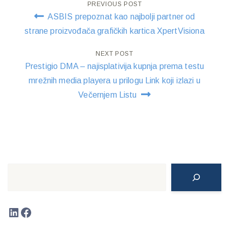
Post
PREVIOUS POST
ASBIS prepoznat kao najbolji partner od
navigation
strane proizvođača grafičkih kartica XpertVisiona
NEXT POST
Prestigio DMA – najisplativija kupnja prema testu
mrežnih media playera u prilogu Link koji izlazi u
Večernjem Listu
Search
LinkedIn
Facebook