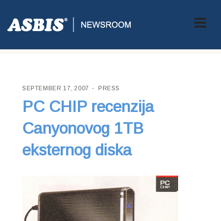
ASBIS CROATIA
>
PRESS
> PC CHIP RECENZIJA CANYONOVOG
1TB EKSTERNOG DISKA
SEPTEMBER 17, 2007
PRESS
PC CHIP recenzija
Canyonovog 1TB
eksternog diska