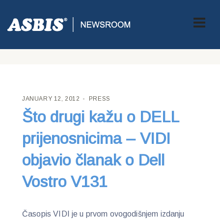
ASBIS CROATIA
>
PRESS
> ŠTO DRUGI KAŽU O DELL
PRIJENOSNICIMA – VIDI OBJAVIO ČLANAK O DELL VOSTRO
V131
JANUARY 12, 2012
PRESS
Što drugi kažu o DELL
prijenosnicima – VIDI
objavio članak o Dell
Vostro V131
Časopis VIDI je u prvom ovogodišnjem izdanju