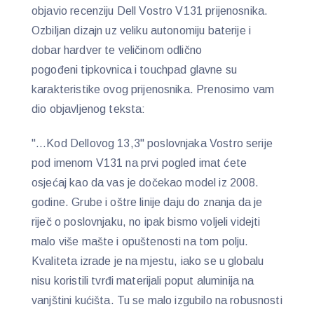
objavio recenziju Dell Vostro V131 prijenosnika.
Ozbiljan dizajn uz veliku autonomiju baterije i
dobar hardver te veličinom odlično
pogođeni tipkovnica i
touchpad glavne su
karakteristike ovog prijenosnika. Prenosimo vam
dio objavljenog teksta:
"…Kod Dellovog 13,3" poslovnjaka Vostro serije
pod imenom V131 na prvi pogled imat ćete
osjećaj kao da vas je dočekao model iz 2008.
godine. Grube i oštre linije daju do znanja da je
riječ o poslovnjaku, no ipak bismo voljeli videjti
malo više mašte i opuštenosti na tom polju.
Kvaliteta izrade je na mjestu, iako se u globalu
nisu koristili tvrđi materijali poput aluminija na
vanjštini kućišta. Tu se malo izgubilo na robusnosti