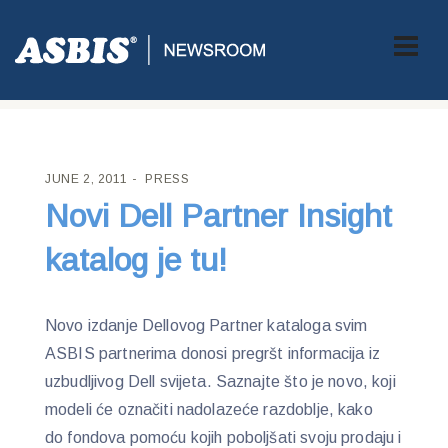
ASBIS CROATIA
>
PRESS
> NOVI DELL PARTNER INSIGHT
KATALOG JE TU!
JUNE 2, 2011
PRESS
Novi Dell Partner Insight
katalog je tu!
Novo izdanje Dellovog Partner kataloga svim
ASBIS partnerima donosi pregršt informacija iz
uzbudljivog Dell svijeta. Saznajte što je novo, koji
modeli će označiti nadolazeće razdoblje, kako
do fondova pomoću kojih poboljšati svoju prodaju i