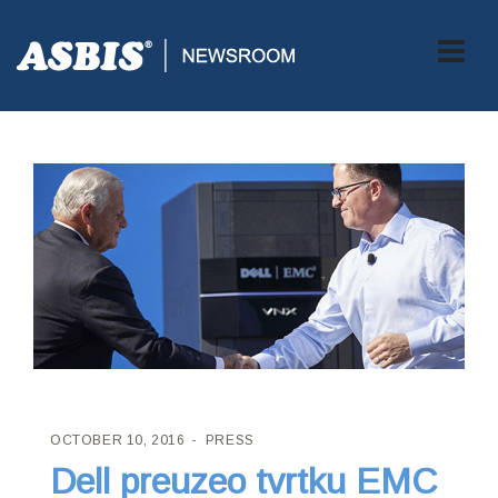
ASBIS CROATIA
>
PRESS
> DELL PREUZEO TVRTKU EMC
OCTOBER 10, 2016
PRESS
Dell preuzeo tvrtku EMC