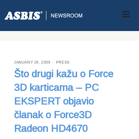
ASBIS CROATIA
>
PRESS
> ŠTO DRUGI KAŽU O FORCE 3D
KARTICAMA – PC EKSPERT OBJAVIO ČLANAK O FORCE3D
RADEON HD4670
JANUARY 26, 2009
PRESS
Što drugi kažu o Force
3D karticama – PC
EKSPERT objavio
članak o Force3D
Radeon HD4670