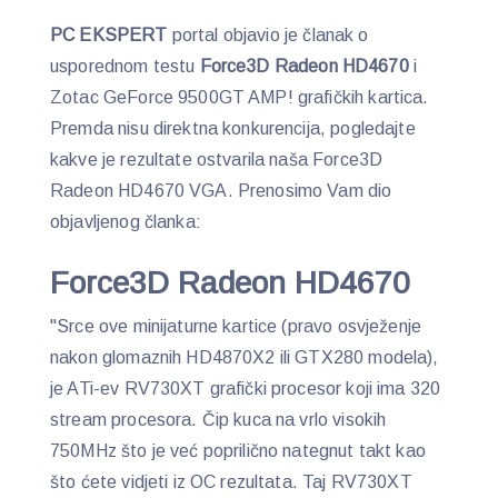
PC EKSPERT
portal objavio je članak o
usporednom testu
Force3D Radeon HD4670
i
Zotac GeForce 9500GT AMP! grafičkih kartica.
Premda nisu direktna konkurencija, pogledajte
kakve je rezultate ostvarila naša Force3D
Radeon HD4670 VGA. Prenosimo Vam dio
objavljenog članka:
Force3D Radeon HD4670
"Srce ove minijaturne kartice (pravo osvježenje
nakon glomaznih HD4870X2 ili GTX280 modela),
je ATi-ev RV730XT grafički procesor koji ima 320
stream procesora. Čip kuca na vrlo visokih
750MHz što je već poprilično nategnut takt kao
što ćete vidjeti iz OC rezultata. Taj RV730XT