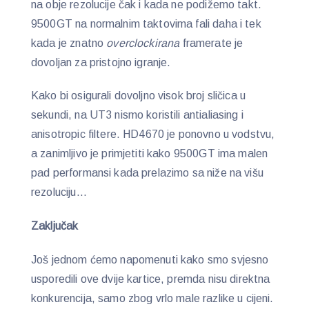
na obje rezolucije čak i kada ne podižemo takt.
9500GT na normalnim taktovima fali daha i tek
kada je znatno
overclockirana
framerate je
dovoljan za pristojno igranje.
Kako bi osigurali dovoljno visok broj sličica u
sekundi, na UT3 nismo koristili antialiasing i
anisotropic filtere. HD4670 je ponovno u vodstvu,
a zanimljivo je primjetiti kako 9500GT ima malen
pad performansi kada prelazimo sa niže na višu
rezoluciju…
Zaključak
Još jednom ćemo napomenuti kako smo svjesno
usporedili ove dvije kartice, premda nisu direktna
konkurencija, samo zbog vrlo male razlike u cijeni.