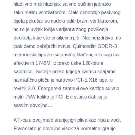
hladi vrlo mali hladnjak sa vrlo bučnim jednako
tako malim ventilatorom. Male dimenzije pasivnog
dijela pokušali su nadoknaditi brzim ventilatorom,
no to je uvijek lošija varijanta zbog povišenja
decibela koje ste prisiljeni trpiti. Nije neizdrživo, no
ipak ćemo zabilježiti minus. Quimondini GDDR-3
memorijski čipovi nisu prisilno hlađeni, a kucaju na
efektivnih 1746MHz preko uske 128-bitne
sabirnice. Sučelje preko kojega karticu spajamo
na matičnu ploču je naravno PCI-E X16 tipa, u
reviziji 2.0. Energetski zahtjevi ove kartice su vrlo
mali i 75W koliko je PCI-E u stanju dati joj je
sasvim dovoljno…
ATi-ca u ovoj malo starijoj igri pliva kao riba u vodi.
Framerate je dovoljno visok za normalno igranje