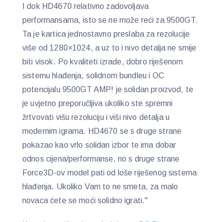
I dok HD4670 relativno zadovoljava
performansama, isto se ne može reći za 9500GT.
Ta je kartica jednostavno preslaba za rezolucije
više od 1280×1024, a uz to i nivo detalja ne smije
biti visok. Po kvaliteti izrade, dobro riješenom
sistemu hlađenja, solidnom bundleu i OC
potencijalu 9500GT AMP! je solidan proizvod, te
je uvjetno preporučljiva ukoliko ste spremni
žrtvovati višu rezoluciju i viši nivo detalja u
modernim igrama. HD4670 se s druge strane
pokazao kao vrlo solidan izbor te ima dobar
odnos cijena/performanse, no s druge strane
Force3D-ov model pati od loše riješenog sistema
hlađenja. Ukoliko Vam to ne smeta, za malo
novaca ćete se moći solidno igrati."