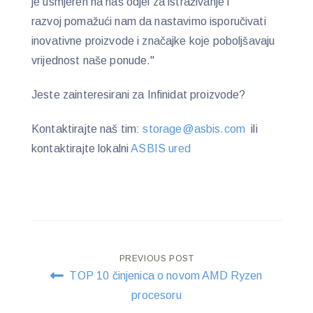
je usmjeren na naš odjel za istraživanje i
razvoj
pomažući nam da nastavimo isporučivati ​​
inovativne proizvode i značajke koje poboljšavaju
vrijednost naše ponude."
Jeste zainteresirani za Infinidat proizvode?
Kontaktirajte naš tim:
storage@asbis.com
ili
kontaktirajte lokalni
ASBIS ured
Post
PREVIOUS POST
TOP 10 činjenica o novom AMD Ryzen
navigation
procesoru