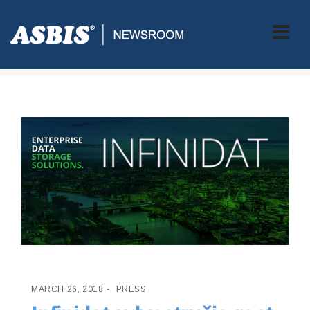
ASBIS CROATIA
>
PRESS
> INFINIDAT UDVOSTRUČIO RAST
PRIHODA 2017. GODINE U EMEA REGIJI
MARCH 26, 2018
PRESS