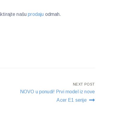
aktirajte našu
prodaju
odmah.
NEXT POST
NOVO u ponudi! Prvi model iz nove
Acer E1 serije