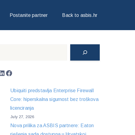
Postanite partner
Back to asbis.hr
Search
LinkedIn
Facebook
Ubiquiti predstavlja Enterprise Firewall
Core: hiperskalna sigurnost bez troškova
licenciranja
July 27, 2026
Nova prilika za ASBIS partnere: Eaton
rješenja sada dostupna u Hrvatskoj