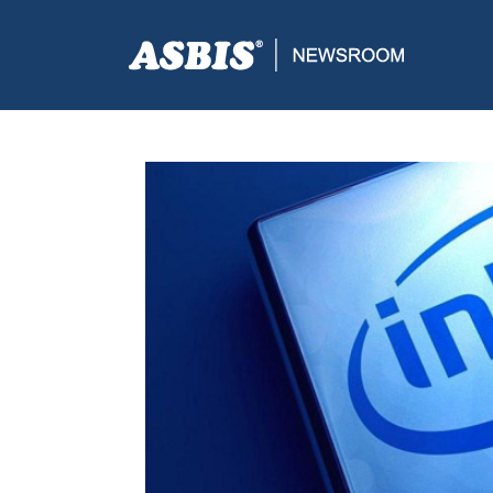
ASBIS CROATIA
>
PRESS
> EKSKLUZIVNO U ASBIS