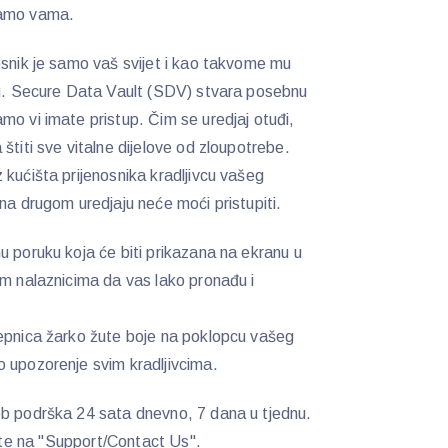
samo vama.
snik je samo vaš svijet i kao takvome mu
itu. Secure Data Vault (SDV) stvara posebnu
mo vi imate pristup. Čim se uredjaj otuđi,
štiti sve vitalne dijelove od zloupotrebe.
 kućišta prijenosnika kradljivcu vašeg
na drugom uredjaju neće moći pristupiti.
u poruku koja će biti prikazana na ekranu u
im nalaznicima da vas lako pronađu i
jepnica žarko žute boje na poklopcu vašeg
 upozorenje svim kradljivcima.
b podrška 24 sata dnevno, 7 dana u tjednu.
ite na ''Support/Contact Us''.