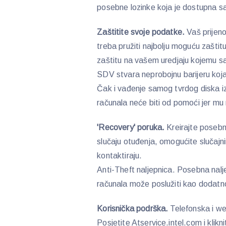
posebne lozinke koja je dostupna 
Zaštitite svoje podatke.
Vaš prijeno
treba pružiti najbolju moguću zašt
zaštitu na vašem uredjaju kojemu sa
SDV stvara neprobojnu barijeru koja 
Čak i vađenje samog tvrdog diska iz
računala neće biti od pomoći jer mu 
'Recovery' poruka.
Kreirajte posebn
slučaju otuđenja, omogućite slučajn
kontaktiraju.
Anti-Theft naljepnica. Posebna nal
računala može poslužiti kao dodatno
Korisnička podrška.
Telefonska i we
Posjetite Atservice.intel.com i klikn