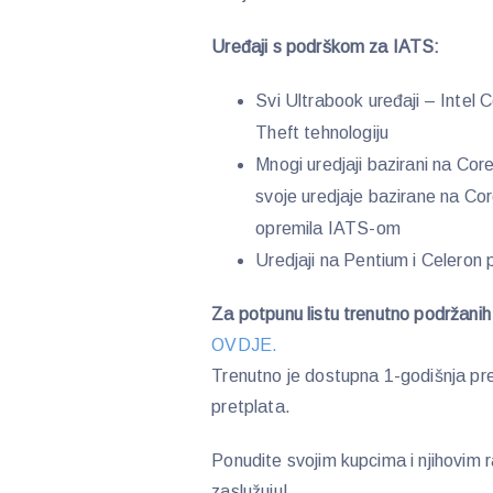
Uređaji s podrškom za IATS:
Svi Ultrabook uređaji – Intel C
Theft tehnologiju
Mnogi uredjaji bazirani na Core
svoje uredjaje bazirane na Core
opremila IATS-om
Uredjaji na Pentium i Celero
Za potpunu listu trenutno podržanih u
OVDJE.
Trenutno je dostupna 1-godišnja pre
pretplata.
Ponudite svojim kupcima i njihovim 
zaslužuju!