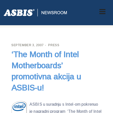
ASBIS CROATIA
>
PRESS
> ‘THE MONTH OF INTEL
MOTHERBOARDS’ PROMOTIVNA AKCIJA U ASBIS-U!
SEPTEMBER 3, 2007
PRESS
‘The Month of Intel
Motherboards’
promotivna akcija u
ASBIS-u!
ASBIS u suradnju s Intel-om pokrenuo
je nagradni program ‘The Month of Intel