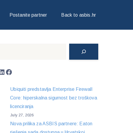
Postanite partner
Back to asbis.hr
Search
LinkedIn
Facebook
Ubiquiti predstavlja Enterprise Firewall
Core: hiperskalna sigurnost bez troškova
licenciranja
July 27, 2026
Nova prilika za ASBIS partnere: Eaton
rješenja sada dostupna u Hrvatskoj