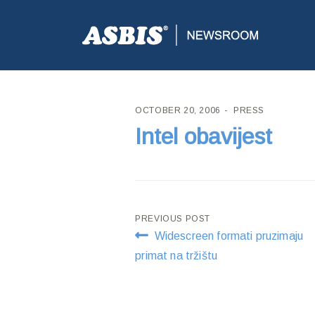
ASBIS CROATIA
>
PRESS
> INTEL OBAVIJEST
OCTOBER 20, 2006
PRESS
Intel obavijest
Post
PREVIOUS POST
Widescreen formati pruzimaju
navigation
primat na tržištu