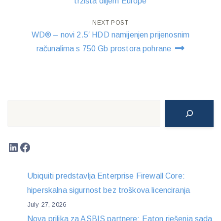
navigation
tržišta diljem Europe
NEXT POST
WD® – novi 2.5′ HDD namijenjen prijenosnim
računalima s 750 Gb prostora pohrane
Search
LinkedIn
Facebook
Ubiquiti predstavlja Enterprise Firewall Core:
hiperskalna sigurnost bez troškova licenciranja
July 27, 2026
Nova prilika za ASBIS partnere: Eaton rješenja sada