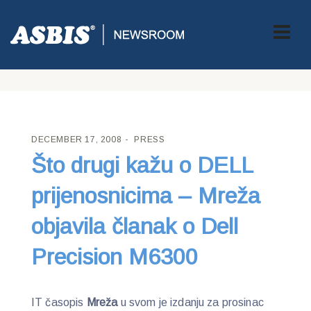
ASBIS CROATIA
>
PRESS
> ŠTO DRUGI KAŽU O DELL
PRIJENOSNICIMA – MREŽA OBJAVILA ČLANAK O DELL
PRECISION M6300
DECEMBER 17, 2008
PRESS
Što drugi kažu o DELL
prijenosnicima – Mreža
objavila članak o Dell
Precision M6300
IT časopis
Mreža
u svom je izdanju za prosinac