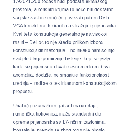
1.920×1.200 točaka nudi podosta ekranskog
prostora, a korisnici kojima to neće biti dostatno
vanjske zaslone moći će povezati putem DVI i
VGA konektora, lociranih na stražnjici prijenosnika.
Kvaliteta konstrukcije generalno je na visokoj
razini – Dell očito nije štedio prilikom izbora
konstrukcijskih materijala – no nikako nam se nije
svidjelo blago pomicanje baterije, koje se javlja
kada se prijenosnik uhvati desnom rukom. Ova
anomalija, doduše, ne smanjuje funkcionalnost
uređaja – radi se o tek iritantnom konstrukcijskom
propustu.
Unatoč pozamašnim gabaritima uređaja,
numerička tipkovnica, inače standardni dio
opreme prijenosnika sa 17-inčnim zaslonima,
izostala je, premda se zbog toga nije nimalo