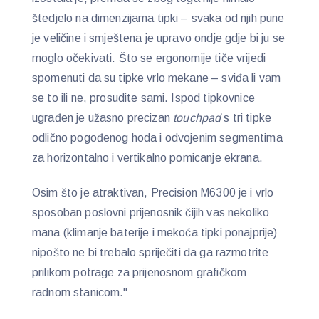
štedjelo na dimenzijama tipki – svaka od njih pune
je veličine i smještena je upravo ondje gdje bi ju se
moglo očekivati. Što se ergonomije tiče vrijedi
spomenuti da su tipke vrlo mekane – sviđa li vam
se to ili ne, prosudite sami. Ispod tipkovnice
ugrađen je užasno precizan
touchpad
s tri tipke
odlično pogođenog hoda i odvojenim segmentima
za horizontalno i vertikalno pomicanje ekrana.
Osim što je atraktivan, Precision M6300 je i vrlo
sposoban poslovni prijenosnik čijih vas nekoliko
mana (klimanje baterije i mekoća tipki ponajprije)
nipošto ne bi trebalo spriječiti da ga razmotrite
prilikom potrage za prijenosnom grafičkom
radnom stanicom."