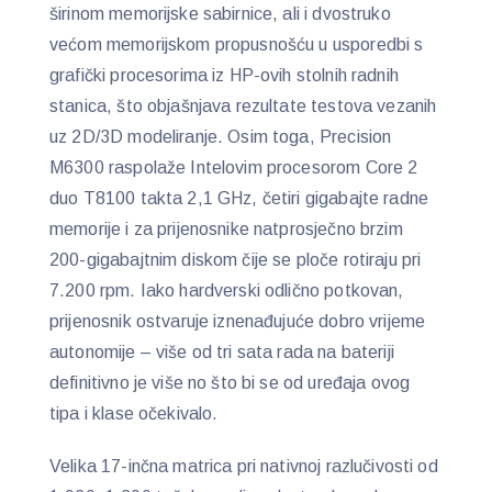
širinom memorijske sabirnice, ali i dvostruko
većom memorijskom propusnošću u usporedbi s
grafički procesorima iz HP-ovih stolnih radnih
stanica, što objašnjava rezultate testova vezanih
uz 2D/3D modeliranje. Osim toga, Precision
M6300 raspolaže Intelovim procesorom Core 2
duo T8100 takta 2,1 GHz, četiri gigabajte radne
memorije i za prijenosnike natprosječno brzim
200-gigabajtnim diskom čije se ploče rotiraju pri
7.200 rpm. Iako hardverski odlično potkovan,
prijenosnik ostvaruje iznenađujuće dobro vrijeme
autonomije – više od tri sata rada na bateriji
definitivno je više no što bi se od uređaja ovog
tipa i klase očekivalo.
Velika 17-inčna matrica pri nativnoj razlučivosti od