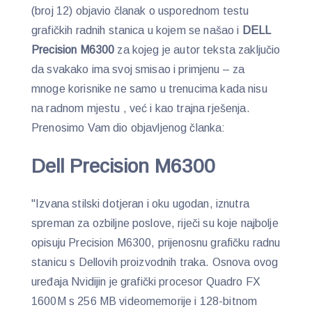
(broj 12) objavio članak o usporednom testu
grafičkih radnih stanica u kojem se našao i
DELL
Precision M6300
za kojeg je autor teksta zaključio
da svakako ima svoj smisao i primjenu – za
mnoge korisnike ne samo u trenucima kada nisu
na radnom mjestu , već i kao trajna rješenja.
Prenosimo Vam dio objavljenog članka:
Dell Precision M6300
"Izvana stilski dotjeran i oku ugodan, iznutra
spreman za ozbiljne poslove, riječi su koje najbolje
opisuju Precision M6300, prijenosnu grafičku radnu
stanicu s Dellovih proizvodnih traka. Osnova ovog
uređaja Nvidijin je grafički procesor Quadro FX
1600M s 256 MB videomemorije i 128-bitnom