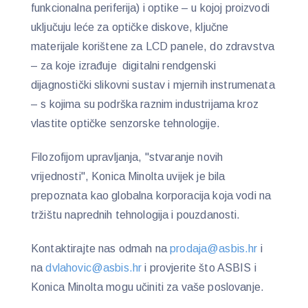
funkcionalna periferija) i optike – u kojoj proizvodi
uključuju leće za optičke diskove, ključne
materijale korištene za LCD panele, do zdravstva
– za koje izrađuje digitalni rendgenski
dijagnostički slikovni sustav i mjernih instrumenata
– s kojima su podrška raznim industrijama kroz
vlastite optičke senzorske tehnologije.
Filozofijom upravljanja, "stvaranje novih
vrijednosti", Konica Minolta uvijek je bila
prepoznata kao globalna korporacija koja vodi na
tržištu naprednih tehnologija i pouzdanosti.
Kontaktirajte nas odmah na
prodaja@asbis.hr
i
na
dvlahovic@asbis.hr
i provjerite što ASBIS i
Konica Minolta mogu učiniti za vaše poslovanje.