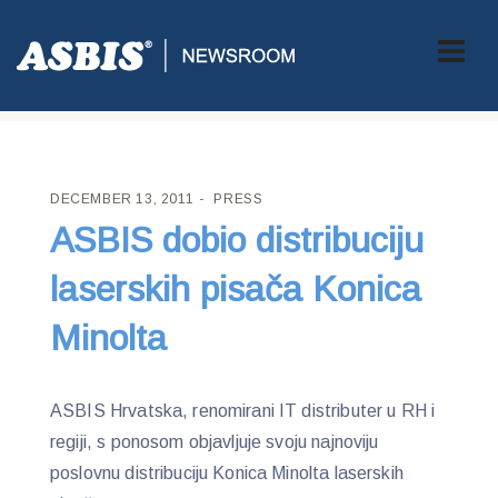
ASBIS CROATIA
>
PRESS
> ASBIS DOBIO DISTRIBUCIJU
LASERSKIH PISAČA KONICA MINOLTA
DECEMBER 13, 2011
PRESS
ASBIS dobio distribuciju
laserskih pisača Konica
Minolta
ASBIS Hrvatska, renomirani IT distributer u RH i
regiji, s ponosom objavljuje svoju najnoviju
poslovnu distribuciju Konica Minolta laserskih