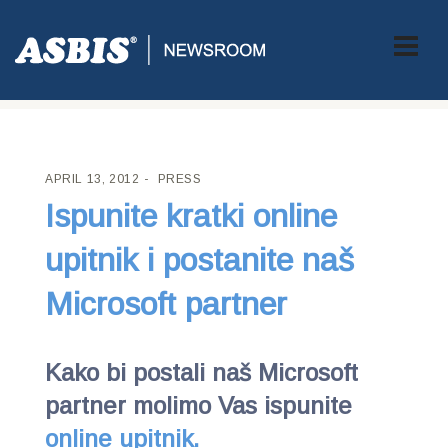
ASBIS CROATIA
>
PRESS
> ISPUNITE KRATKI ONLINE UPITNIK I
POSTANITE NAŠ MICROSOFT PARTNER
APRIL 13, 2012
PRESS
Ispunite kratki online
upitnik i postanite naš
Microsoft partner
Kako bi postali naš Microsoft
partner molimo Vas ispunite
online upitnik.