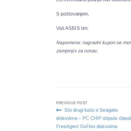
S poštovanjem,
Vaš ASBIS tim.
Napomena: nagradni kupon se mora is
zamjenjiv za novac.
Post
PREVIOUS POST
Što drugi kažu o Seagate
navigation
diskovima – PC CHIP objavio člana
FreeAgent GoFlex diskovima