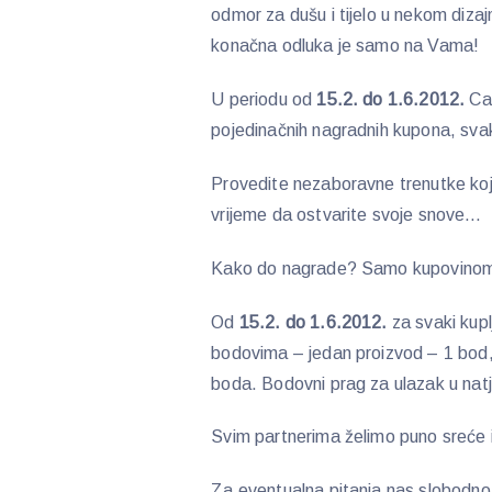
odmor za dušu i tijelo u nekom diza
konačna odluka je samo na Vama!
U periodu od
15.2. do 1.6.2012.
Can
pojedinačnih nagradnih kupona, svak
Provedite nezaboravne trenutke kojih
vrijeme da ostvarite svoje snove…
Kako do nagrade? Samo kupovinom
Od
15.2. do 1.6.2012.
za svaki kupl
bodovima – jedan proizvod – 1 bod,
boda. Bodovni prag za ulazak u nat
Svim partnerima želimo puno sreće i
Za eventualna pitanja nas slobodno