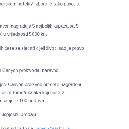
jnerskom hotelu? Izbora je tako puno, a
yon nagrađuje 5 najboljih kupaca sa 5
i u vrijednosti 5000 kn.
 ćete se sjećati cijeli život, sad je pravo
 Canyon proizvoda, naravno.
jeni Canyon proizvod bit ćete nagrađeni
 osim torbe/ruksaka koji nose 2
jecanje je 100 bodova.
 uspješnu prodaju!
 kontaktirajte na
canyon@asbis.hr