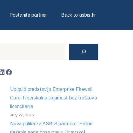
Postanite partner
Back to asbis.hr
Search
LinkedIn
Facebook
Ubiquiti predstavlja Enterprise Firewall
Core: hiperskalna sigurnost bez troškova
licenciranja
July 27, 2026
Nova prilika za ASBIS partnere: Eaton
rješenja sada dostupna u Hrvatskoj