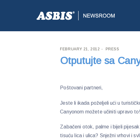
ASBIS CROATIA
>
PRESS
> OTPUTUJTE SA CANY
FEBRUARY 21, 2012
PRESS
Otputujte sa Ca
Poštovani partneri,
Jeste li ikada poželjeli ući u turisti
Canyonom možete učiniti upravo to
Zabačeni otok, palme i bijeli pijesak
tisuću lica i ulica? Snježni vrhovi i sv