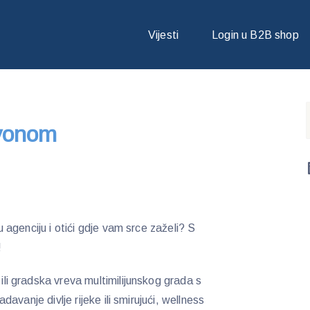
ONOM
Vijesti
Login u B2B shop
nyonom
čku agenciju i otići gdje vam srce zaželi? S
!
 ili gradska vreva multimilijunskog grada s
ladavanje divlje rijeke ili smirujući, wellness