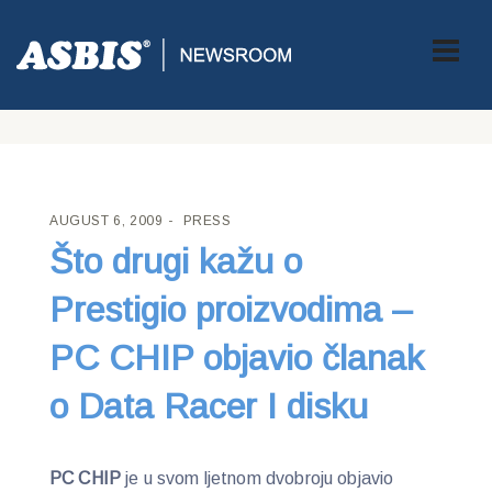
ASBIS CROATIA
>
PRESS
> ŠTO DRUGI KAŽU O PRESTIGIO
PROIZVODIMA – PC CHIP OBJAVIO ČLANAK O DATA RACER I
DISKU
AUGUST 6, 2009
PRESS
Što drugi kažu o
Prestigio proizvodima –
PC CHIP objavio članak
o Data Racer I disku
PC CHIP
je u svom ljetnom dvobroju objavio