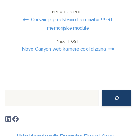
Post
PREVIOUS POST
Corsair je predstavio Dominator™ GT
navigation
memorijske module
NEXT POST
Nove Canyon web kamere cool dizajna
Search
LinkedIn
Facebook