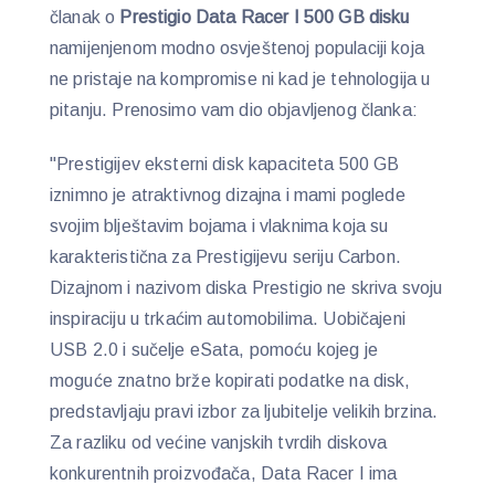
članak o
Prestigio Data Racer I 500 GB disku
namijenjenom modno osvještenoj populaciji koja
ne pristaje na kompromise ni kad je tehnologija u
pitanju. Prenosimo vam dio objavljenog članka:
"Prestigijev eksterni disk kapaciteta 500 GB
iznimno je atraktivnog dizajna i mami poglede
svojim blještavim bojama i vlaknima koja su
karakteristična za Prestigijevu seriju Carbon.
Dizajnom i nazivom diska Prestigio ne skriva svoju
inspiraciju u trkaćim automobilima. Uobičajeni
USB 2.0 i sučelje eSata, pomoću kojeg je
moguće znatno brže kopirati podatke na disk,
predstavljaju pravi izbor za ljubitelje velikih brzina.
Za razliku od većine vanjskih tvrdih diskova
konkurentnih proizvođača, Data Racer I ima