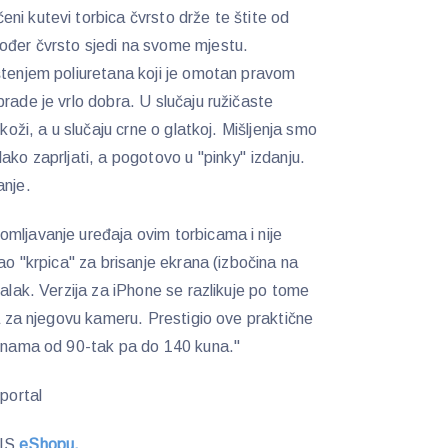
ni kutevi torbica čvrsto drže te štite od
ođer čvrsto sjedi na svome mjestu.
štenjem poliuretana koji je omotan pravom
rade je vrlo dobra. U slučaju ružičaste
 koži, a u slučaju crne o glatkoj. Mišljenja smo
ako zaprljati, a pogotovo u "pinky" izdanju.
anje.
mljavanje uređaja ovim torbicama i nije
kao "krpica" za brisanje ekrana (izbočina na
talak. Verzija za iPhone se razlikuje po tome
pa za njegovu kameru. Prestigio ove praktične
jenama od 90-tak pa do 140 kuna."
portal
BIS
eShopu.