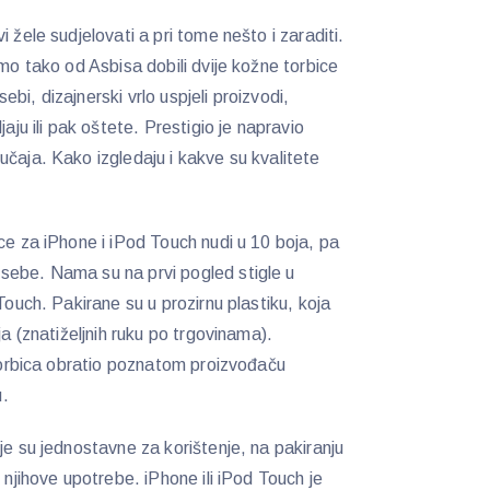
 žele sudjelovati a pri tome nešto i zaraditi.
smo tako od Asbisa dobili dvije kožne torbice
bi, dizajnerski vrlo uspjeli proizvodi,
jaju ili pak oštete. Prestigio je napravio
učaja. Kako izgledaju i kakve su kvalitete
ce za iPhone i iPod Touch nudi u 10 boja, pa
sebe. Nama su na prvi pogled stigle u
Touch. Pakirane su u prozirnu plastiku, koja
ja (znatiželjnih ruku po trgovinama).
 torbica obratio poznatom proizvođaču
-u.
je su jednostavne za korištenje, na pakiranju
 njihove upotrebe. iPhone ili iPod Touch je