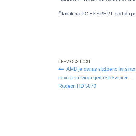
Članak na PC EKSPERT portalu po
Post
PREVIOUS POST
AMD je danas službeno lansirao
navigation
novu generaciju grafičkih kartica –
Radeon HD 5870