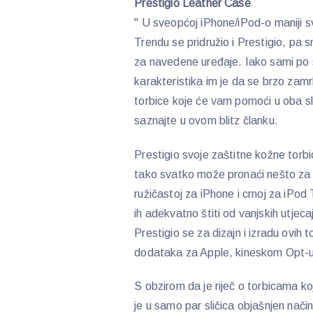
Prestigio Leather Case
" U sveopćoj iPhone/iPod-o maniji svi
Trendu se pridružio i Prestigio, pa 
za navedene uređaje. Iako sami po se
karakteristika im je da se brzo zamrl
torbice koje će vam pomoći u oba sl
saznajte u ovom blitz članku.
Prestigio svoje zaštitne kožne torbi
tako svatko može pronaći nešto za 
ružičastoj za iPhone i crnoj za iPod 
ih adekvatno štiti od vanjskih utjeca
Prestigio se za dizajn i izradu ovih
dodataka za Apple, kineskom Opt
S obzirom da je riječ o torbicama ko
je u samo par sličica objašnjen način