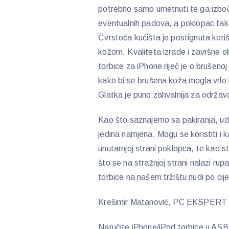
potrebno samo umetnuti te ga izboče
eventualnih padova, a poklopac tak
Čvrstoća kućišta je postignuta kori
kožom. Kvaliteta izrade i završne ob
torbice za iPhone riječ je o brušenoj
kako bi se brušena koža mogla vrlo l
Glatka je puno zahvalnija za održav
Kao što saznajemo sa pakiranja, udo
jedina namjena. Mogu se koristiti i 
unutarnjoj strani poklopca, te kao s
što se na stražnjoj strani nalazi ru
torbice na našem tržištu nudi po ci
Krešimir Matanović, PC EKSPERT 
Naručite iPhone/iPod torbice u AS