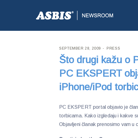
ASBIS CROATIA
>
PRESS
> ŠTO DRUGI KAŽU O PR
SEPTEMBER 28, 2009
PRESS
Što drugi kažu o 
PC EKSPERT obja
iPhone/iPod torb
PC EKSPERT portal objavio je člana
torbicama. Kako izgledaju i kakve su
Objavljeni članak prenosimo vam u cj