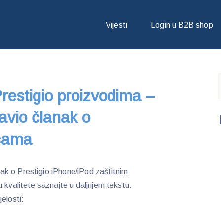
ESTIGIO PROIZVODIMA – PC EKSPERT OBJAVIO ČLANAK O IPHONE
Vijesti
Login u B2B shop
Prestigio proizvodima –
vio članak o
icama
k o Prestigio iPhone/iPod zaštitnim
 kvalitete saznajte u daljnjem tekstu.
elosti: