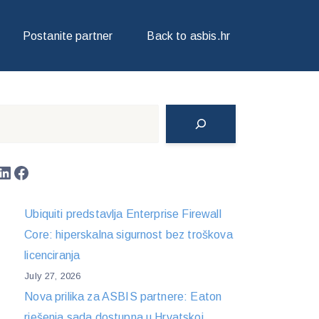
/IPOD TORBICAMA
Postanite partner
Back to asbis.hr
Search
LinkedIn
Facebook
Ubiquiti predstavlja Enterprise Firewall
Core: hiperskalna sigurnost bez troškova
licenciranja
July 27, 2026
Nova prilika za ASBIS partnere: Eaton
rješenja sada dostupna u Hrvatskoj