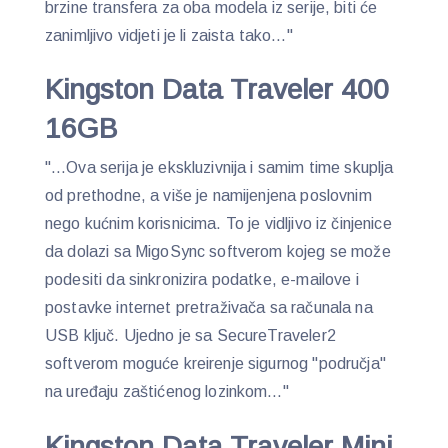
brzine transfera za oba modela iz serije, biti će
zanimljivo vidjeti je li zaista tako…"
Kingston Data Traveler 400
16GB
"…Ova serija je ekskluzivnija i samim time skuplja
od prethodne, a više je namijenjena poslovnim
nego kućnim korisnicima. To je vidljivo iz činjenice
da dolazi sa MigoSync softverom kojeg se može
podesiti da sinkronizira podatke, e-mailove i
postavke internet pretraživača sa računala na
USB ključ. Ujedno je sa SecureTraveler2
softverom moguće kreirenje sigurnog "područja"
na uređaju zaštićenog lozinkom…"
Kingston Data Traveler Mini