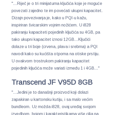
"…Riječ je o tri minijaturna ključića koje je moguće
povezati zajedno te im povećati ukupni kapacitet.
Dizajn povezivanja je, kako u PQI-u kažu,
inspiriran švicarskim vojnim nožićem. U i828
pakiranju kapaciteti pojedinih ključića su 4GB, pa
tako ukupni kapacitet iznosi 12GB…Ključići
dolaze u tri boje (crvena, plava i srebrna) a PQI
navodi kako su kućišta otporna na otiske prstiju.
U ovakvom trostrukom pakiranju kapacitet
pojedinih kljućića može variati između 1 i 4GB…"
Transcend JF V95D 8GB
"…Jedini je to današnji proizvod koji dolazi
zapakiran u kartonsku kutiju, i sa malo većim
bundleom. Uz možda i828, ovaj uređaj svojom
izvedbom, bojom i karakteristikama više cilja na