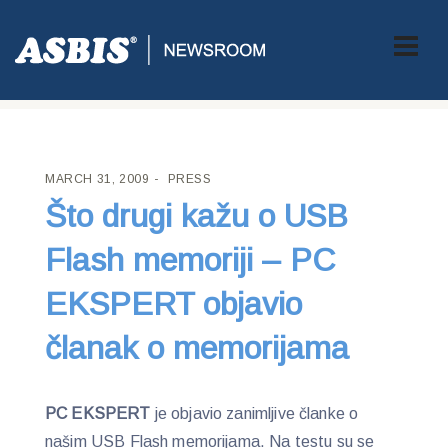
ASBIS CROATIA
>
PRESS
> ŠTO DRUGI KAŽU O USB FLASH
MEMORIJI – PC EKSPERT OBJAVIO ČLANAK O MEMORIJAMA
MARCH 31, 2009
PRESS
Što drugi kažu o USB
Flash memoriji – PC
EKSPERT objavio
članak o memorijama
PC EKSPERT
je objavio zanimljive članke o
našim USB Flash memorijama. Na testu su se