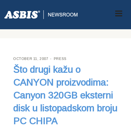
ASBIS CROATIA
>
PRESS
> ŠTO DRUGI KAŽU O CANYON
PROIZVODIMA: CANYON 320GB EKSTERNI DISK U
LISTOPADSKOM BROJU PC CHIPA
OCTOBER 11, 2007
PRESS
Što drugi kažu o
CANYON proizvodima:
Canyon 320GB eksterni
disk u listopadskom broju
PC CHIPA