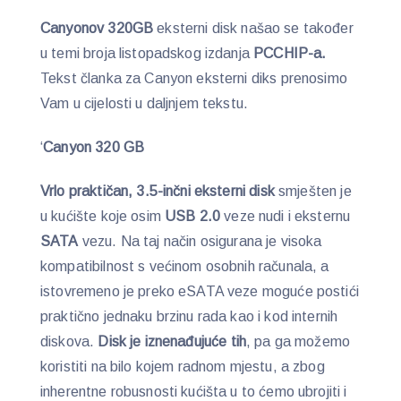
Canyonov 320GB
eksterni disk našao se također
u temi broja listopadskog izdanja
PCCHIP-a.
Tekst članka za Canyon eksterni diks prenosimo
Vam u cijelosti u daljnjem tekstu.
‘
Canyon 320 GB
Vrlo praktičan, 3.5-inčni eksterni disk
smješten je
u kućište koje osim
USB 2.0
veze nudi i eksternu
SATA
vezu. Na taj način osigurana je visoka
kompatibilnost s većinom osobnih računala, a
istovremeno je preko eSATA veze moguće postići
praktično jednaku brzinu rada kao i kod internih
diskova.
Disk je iznenađujuće tih
, pa ga možemo
koristiti na bilo kojem radnom mjestu, a zbog
inherentne robusnosti kućišta u to ćemo ubrojiti i